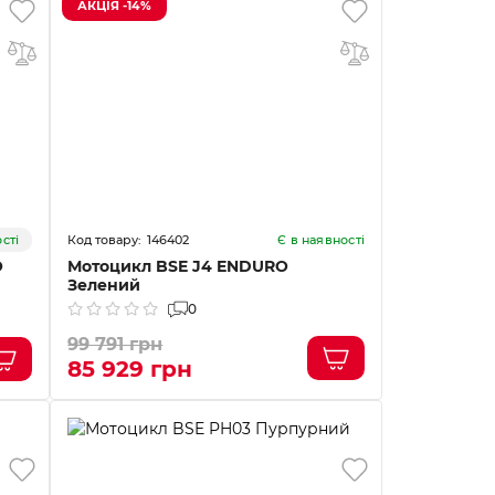
АКЦІЯ -14%
146402
сті
Є в наявності
O
Мотоцикл BSE J4 ENDURO
Зелений
0
99 791 грн
85 929 грн