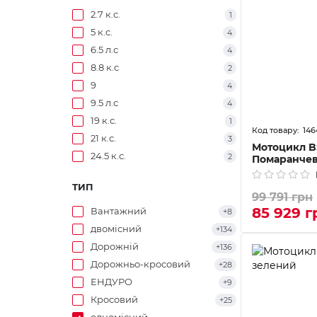
2.7 к.с.
1
5 к.с.
4
6.5 л.с
4
8.8 к.с
2
9
4
9.5 л.с
4
19 к.с.
1
146
21 к.с.
3
Мотоцикл B
24.5 к.с.
2
Помаранче
ТИП
99 791 грн
85 929 г
Вантажний
+8
двомісний
+134
Дорожній
+136
Дорожньо-кросовий
+28
ЕНДУРО
+9
Кросовий
+25