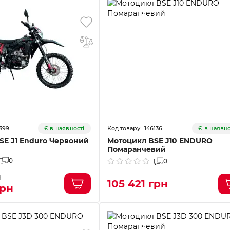
399
146136
Є в наявності
Є в наявно
SE J1 Enduro Червоний
Мотоцикл BSE J10 ENDURO
Помаранчевий
0
0
н
105 421 грн
грн