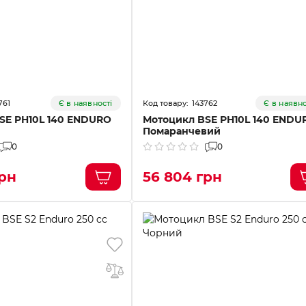
761
143762
Є в наявності
Є в наявно
SE PH10L 140 ENDURO
Мотоцикл BSE PH10L 140 ENDU
Помаранчевий
0
0
грн
56 804 грн