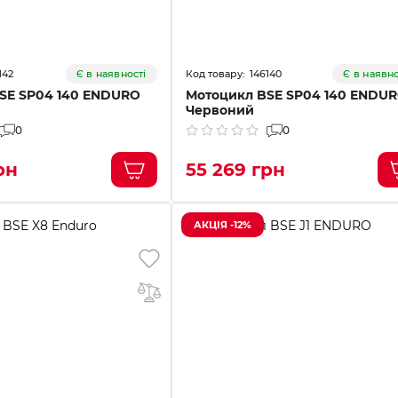
142
146140
Є в наявності
Є в наявно
SE SP04 140 ENDURO
Мотоцикл BSE SP04 140 ENDU
Червоний
0
0
рн
55 269 грн
АКЦІЯ -12%