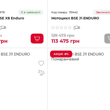
978
119442
Є в наявності
Закінчил
SE X8 Enduro
Мотоцикл BSE J1 ENDURO
0
0
н
129 473 грн
грн
113 475 грн
АКЦІЯ -8%