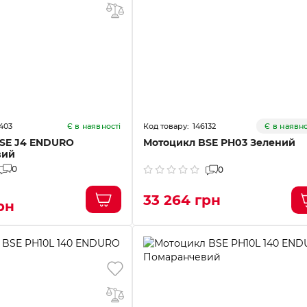
403
146132
Є в наявності
Є в наявно
SE J4 ENDURO
Мотоцикл BSE PH03 Зелений
вий
0
0
33 264 грн
рн