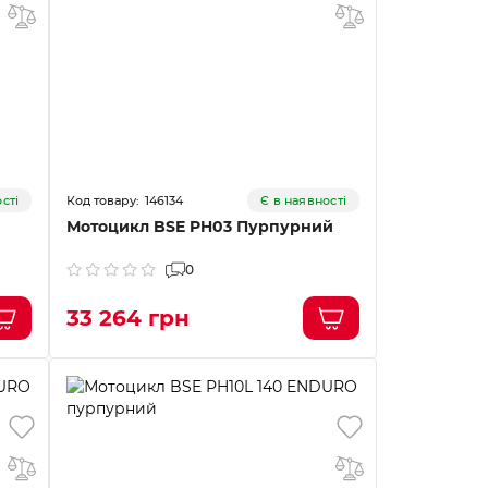
146134
сті
Є в наявності
Мотоцикл BSE PH03 Пурпурний
0
33 264 грн