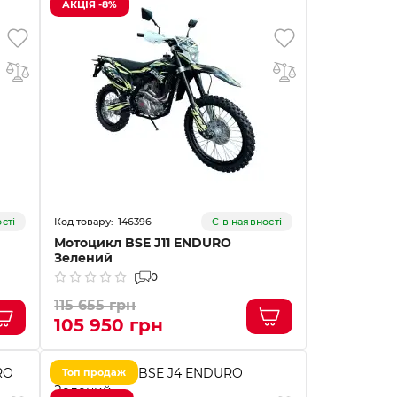
АКЦІЯ -8%
146396
сті
Є в наявності
Мотоцикл BSE J11 ENDURO
Зелений
0
115 655 грн
105 950 грн
Топ продаж