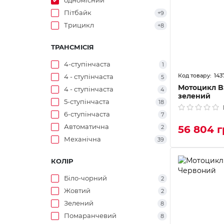
одномісний
Пітбайк
+9
Трицикл
+8
ТРАНСМІСІЯ
4-ступінчаста
1
143
4 - ступінчаста
5
Мотоцикл B
4 - ступінчаста
4
зелений
5-ступінчаста
18
6-ступінчаста
7
Автоматична
2
56 804 
Механічна
39
КОЛІР
Біло-чорний
2
Жовтий
2
Зелений
8
Помаранчевий
8