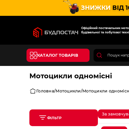
ЗНИЖКИ
ВІД 
Офіційний постачальник мотот
будівельної та побутової техні
КАТАЛОГ ТОВАРІВ
Мотоцикли одномісні
Головна
Мотоцикли
Мотоцикли одномісн
За замовчу
ФІЛЬТР