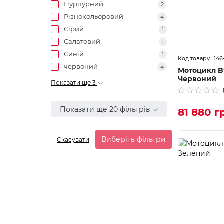
Пурпурний
2
Різнокольоровий
4
Сірий
1
Салатовий
1
Синій
1
146
червоний
4
Мотоцикл BS
Червоний
Показати ще 3
Показати ще 20 фільтрів
81 880 г
Виберіть фільтри
Скасувати