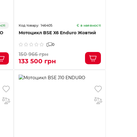
146405
сті
Є в наявності
RO
Мотоцикл BSE X6 Enduro Жовтий
0
150 966 грн
133 500 грн