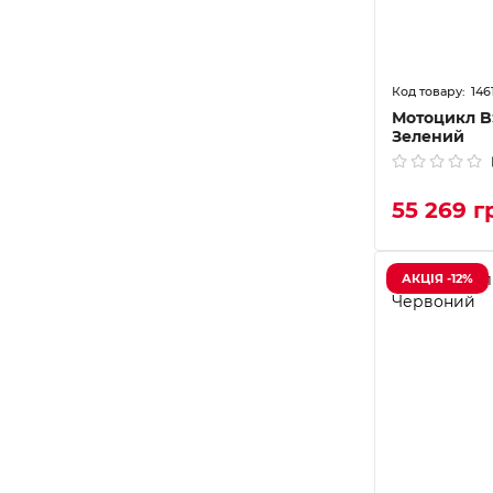
146
Мотоцикл B
Зелений
55 269 г
АКЦІЯ -12%