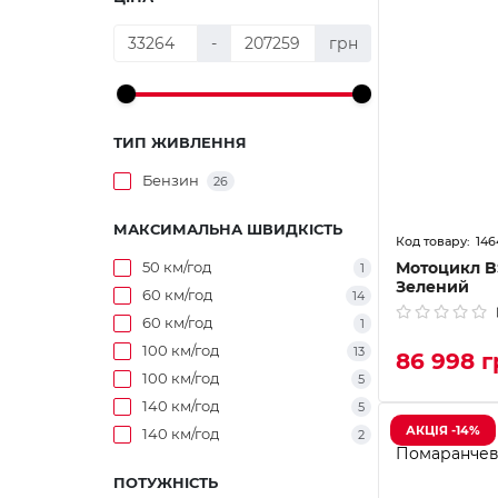
-
грн
ТИП ЖИВЛЕННЯ
Бензин
26
МАКСИМАЛЬНА ШВИДКІСТЬ
146
50 км/год
Мотоцикл B
1
Зелений
60 км/год
14
60 км/год
1
100 км/год
13
86 998 г
100 км/год
5
140 км/год
5
АКЦІЯ -14%
140 км/год
2
ПОТУЖНІСТЬ