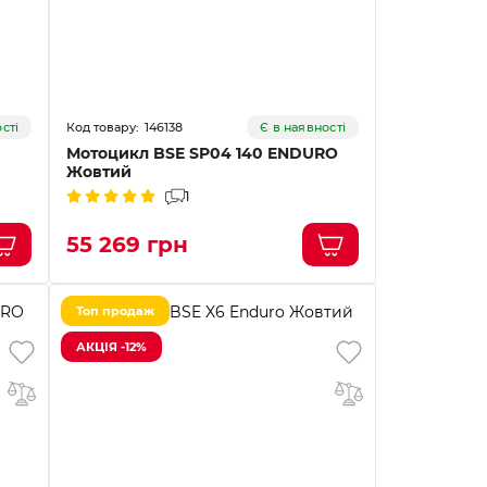
146138
сті
Є в наявності
Мотоцикл BSE SP04 140 ENDURO
Жовтий
1
55 269 грн
Топ продаж
АКЦІЯ -12%