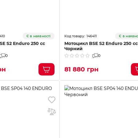
410
146411
Є в наявності
Є в наявно
E S2 Enduro 250 cc
Мотоцикл BSE S2 Enduro 250 cc
Чорний
0
0
рн
81 880 грн