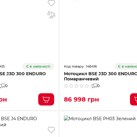
415
146416
Є в наявності
Є в наявно
SE J3D 300 ENDURO
Мотоцикл BSE J3D 300 ENDUR
Помаранчевий
0
0
рн
86 998 грн