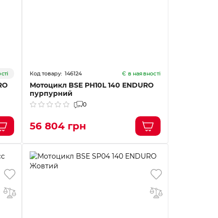
146124
сті
Є в наявності
RO
Мотоцикл BSE PH10L 140 ENDURO
пурпурний
0
56 804 грн