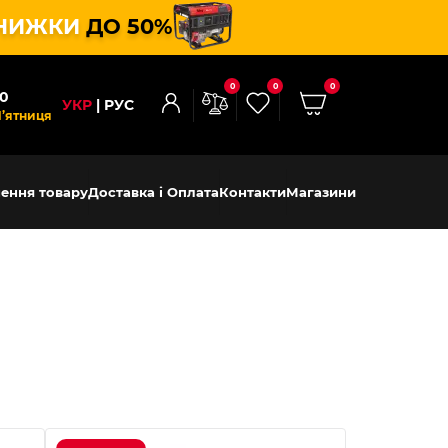
НИЖКИ
ДО 50%
0
0
0
00
УКР
РУС
П’ятниця
ення товару
Доставка і Оплата
Контакти
Магазини