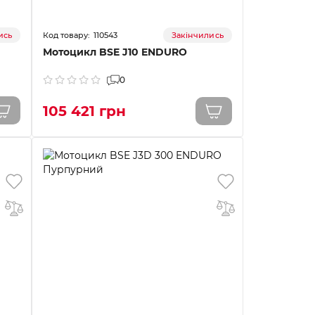
110543
ись
Закінчились
Мотоцикл BSE J10 ENDURO
0
105 421 грн