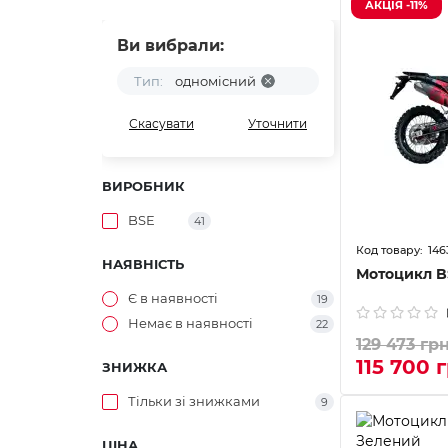
АКЦІЯ -11%
Ви вибрали:
Тип:
одномісний
Скасувати
Уточнити
ВИРОБНИК
BSE
41
146
НАЯВНІСТЬ
Мотоцикл B
Є в наявності
19
Немає в наявності
22
129 473 гр
115 700 
ЗНИЖКА
Тільки зі знижками
9
ЦІНА