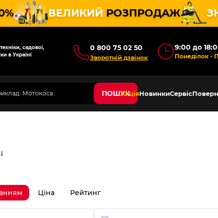
10%
ВЕЛИКИЙ
РОЗПРОДАЖ
З
9:00 до 18:
0 800 75 02 50
ехніки, садової,
ки в Україні
Понеділок - 
Зворотній дзвінок
ПОШУК
Акція
Новинки
Сервіс
Поверн
і
ванням
Ціна
Рейтинг