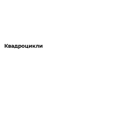
0
1 320 грн
1 129 грн
Квадроцикли
АКЦІЯ -17%
Є в наявності
Квадроцикл FORTE AX49 Зелений