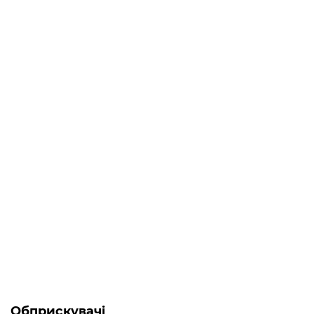
Топ продаж
-5% ОНЛАЙН
Є в наявності
Генератор дизельний 5.5 кВт Forte FGD6500E3
0
59 033 грн
Обприскувачі