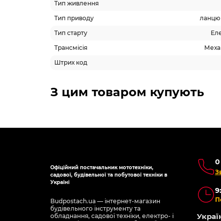
Тип живлення
Тип приводу
ланцюг
Тип старту
Еле
Трансмісія
Механ
Штрих код
З цим товаром купують
0
Офіційний постачальник мототехніки,
З
садової, будівельної та побутової техніки в
Україні
9
П
Budpostach.ua — інтернет-магазин
будівельного інструменту та
Україн
обладнання, садової техніки, електро- і