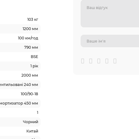
103 кг
1200 мм
100 км/год
790 мм
BSE
1 рік
2000 мм
вентильовані 240 мм
100/90-18
мортизатор 450 мм
1
Чорний
Китай