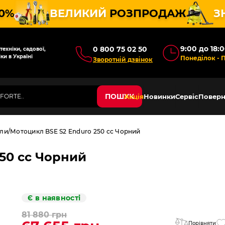
10%
ВЕЛИКИЙ
РОЗПРОДАЖ
З
9:00 до 18:
0 800 75 02 50
ехніки, садової,
ки в Україні
Понеділок - 
Зворотній дзвінок
ПОШУК
Акція
Новинки
Сервіс
Поверн
ли
Мотоцикл BSE S2 Enduro 250 cc Чорний
50 cc Чорний
Є в наявності
81 880 грн
Порівняти