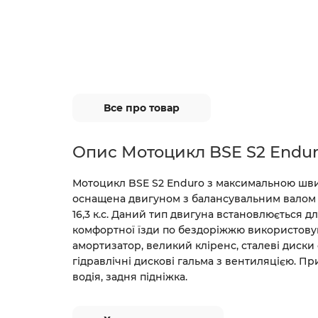
Все про товар
Опис Мотоцикл BSE S2 Endur
Мотоцикл BSE S2 Enduro з максимальною швид
оснащена двигуном з балансувальним валом 
16,3 к.с. Даний тип двигуна встановлюється 
комфортної їзди по бездоріжжю використову
амортизатор, великий кліренс, сталеві диски
гідравлічні дискові гальма з вентиляцією. Пр
водія, задня підніжка.