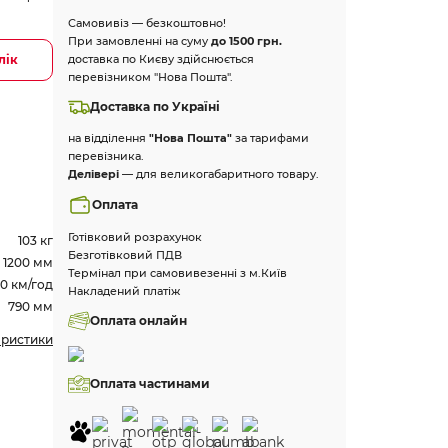
Самовивіз — безкоштовно!
При замовленні на суму
до 1500 грн.
лік
доставка по Києву здійснюється
перевізником "Нова Пошта".
Доставка по Україні
на відділення
"Нова Пошта"
за тарифами
перевізника.
Делівері
— для великогабаритного товару.
Оплата
Готівковий розрахунок
103 кг
Безготівковий ПДВ
1200 мм
Термінал при самовивезенні з м.Київ
00 км/год
Накладений платіж
790 мм
Оплата онлайн
еристики
Оплата частинами