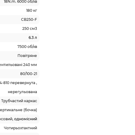
18N.m. 6000 об/хв
180 кг
CB250-F
250 см3
6.3 л
7500 об/хв
Повітряне
вентильовані 240 мм
80/100-21
54-810 перевернута ,
нерегульована
Трубчастий каркас
ертикальне (бочка)
осовий,
одномісний
Чотирьохтактний