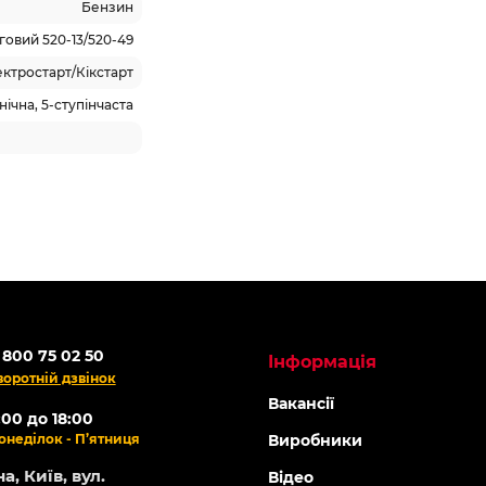
Бензин
овий 520-13/520-49
ктростарт/Кікстарт
ічна, 5-ступінчаста
 800 75 02 50
Інформація
воротній дзвінок
Вакансії
:00 до 18:00
онеділок - П’ятниця
Виробники
а, Київ, вул.
Відео