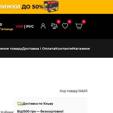
НИЖКИ
ДО 50%
0
0
0
00
УКР
РУС
П’ятниця
ення товару
Доставка і Оплата
Контакти
Магазини
Код товару:
146411
Доставка по Києву
Від
1500 грн — безкоштовно!
В обране