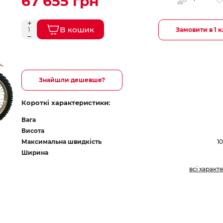
67 655 грн
В кошик
Замовити в 1 к
Знайшли дешевше?
Короткі характеристики:
Вага
Висота
Максимальна швидкість
1
Ширина
всі характ