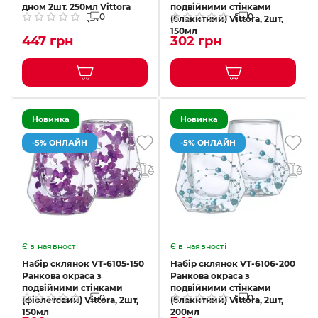
дном 2шт. 250мл Vittora
подвійними стінками
0
0
(блакитний) Vittora, 2шт,
150мл
447 грн
302 грн
Новинка
Новинка
-5% ОНЛАЙН
-5% ОНЛАЙН
Є в наявності
Є в наявності
Набір склянок VT-6105-150
Набір склянок VT-6106-200
Ранкова окраса з
Ранкова окраса з
подвійними стінками
подвійними стінками
0
0
(фіолетовий) Vittora, 2шт,
(блакитний) Vittora, 2шт,
150мл
200мл