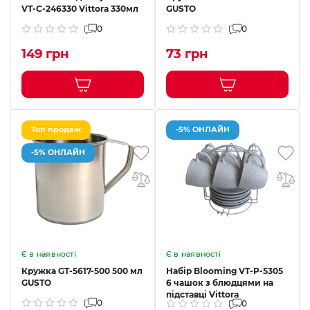
VT-C-246330 Vittora 330мл
GUSTO
0
0
149 грн
73 грн
Топ продаж
-5% ОНЛАЙН
-5% ОНЛАЙН
Є в наявності
Є в наявності
Кружка GT-5617-500 500 мл
Набір Blooming VT-P-5305
GUSTO
6 чашок з блюдцями на
підставці Vittora
0
0