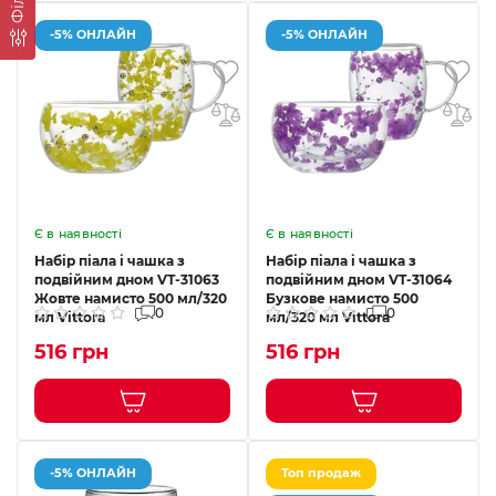
-5% ОНЛАЙН
-5% ОНЛАЙН
Є в наявності
Є в наявності
Набір піала і чашка з
Набір піала і чашка з
подвійним дном VT-31063
подвійним дном VT-31064
Жовте намисто 500 мл/320
Бузкове намисто 500
0
0
мл Vittora
мл/320 мл Vittora
516 грн
516 грн
-5% ОНЛАЙН
Топ продаж