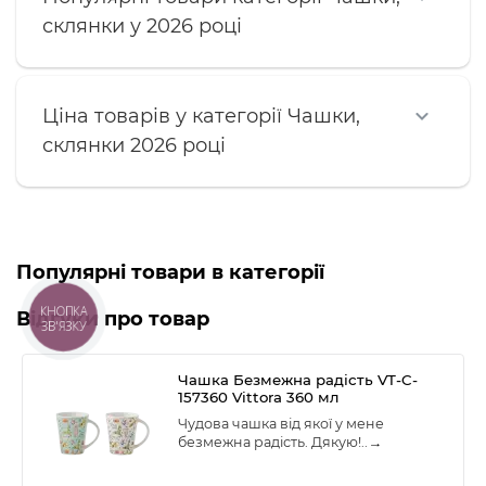
склянки у 2026 році
Ціна товарів у категорії Чашки,
склянки 2026 році
Популярні товари в категорії
КНОПКА
Відгуки про товар
ЗВ'ЯЗКУ
Чашка Безмежна радість VT-C-
157360 Vittora 360 мл
Чудова чашка від якої у мене
безмежна радість. Дякую!..
→