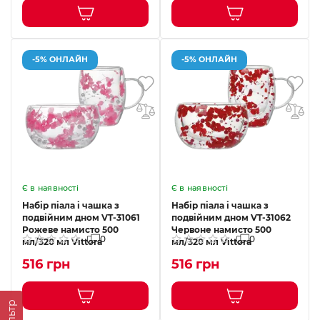
-5% ОНЛАЙН
-5% ОНЛАЙН
Є в наявності
Є в наявності
Набір піала і чашка з
Набір піала і чашка з
подвійним дном VT-31061
подвійним дном VT-31062
Рожеве намисто 500
Червоне намисто 500
0
0
мл/320 мл Vittora
мл/320 мл Vittora
516 грн
516 грн
Фільтр