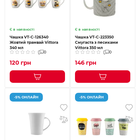
Є в наявності
Є в наявності
Чашка VT-C-126340
Чашка VT-C-223350
Жовтий трамвай Vittora
Смугаста з песиками
340 мл
Vittora 350 мл
0
0
120 грн
146 грн
-5% ОНЛАЙН
-5% ОНЛАЙН