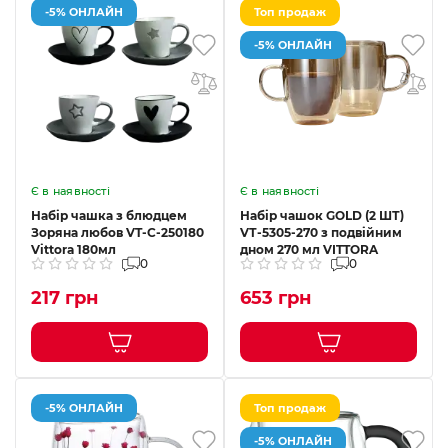
-5% ОНЛАЙН
Топ продаж
-5% ОНЛАЙН
Є в наявності
Є в наявності
Набір чашка з блюдцем
Набір чашок GOLD (2 ШТ)
Зоряна любов VT-C-250180
VТ-5305-270 з подвійним
Vittora 180мл
дном 270 мл VITTORA
0
0
217 грн
653 грн
-5% ОНЛАЙН
Топ продаж
-5% ОНЛАЙН