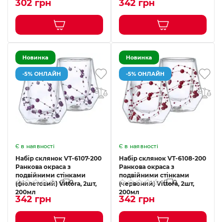
302 грн
342 грн
Новинка
Новинка
-5% ОНЛАЙН
-5% ОНЛАЙН
Є в наявності
Є в наявності
Набір склянок VT-6107-200
Набір склянок VT-6108-200
Ранкова окраса з
Ранкова окраса з
подвійними стінками
подвійними стінками
0
0
(фіолетовий) Vittora, 2шт,
(червоний) Vittora, 2шт,
200мл
200мл
342 грн
342 грн