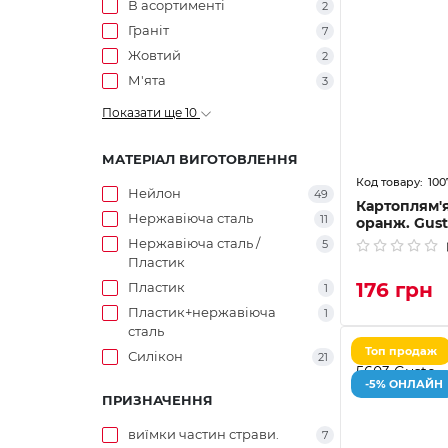
В асортименті
2
Граніт
7
Жовтий
2
М'ята
3
Показати ще 10
МАТЕРІАЛ ВИГОТОВЛЕННЯ
100
Нейлон
49
Картоплям'я
Нержавіюча сталь
11
оранж. Gus
Нержавіюча сталь /
5
Пластик
176 грн
Пластик
1
Пластик+нержавіюча
1
сталь
Топ продаж
Силікон
21
-5% ОНЛАЙН
ПРИЗНАЧЕННЯ
виїмки частин страви.
7