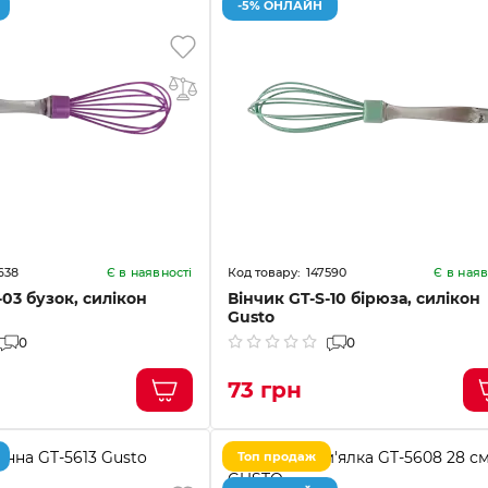
-5% ОНЛАЙН
638
147590
Є в наявності
Є в наяв
-03 бузок, силікон
Вінчик GT-S-10 бірюза, силікон
Gusto
0
0
73 грн
Топ продаж