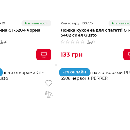
739
100775
Є в наявності
Є в наявно
нна GT-5204 чорна
Ложка кухонна для спагетті GT
5402 синя Gusto
0
0
133 грн
-5% ОНЛАЙН