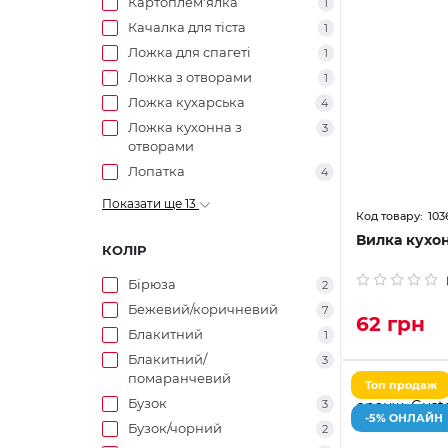
Картоплем'ялка
1
Качалка для тіста
1
Ложка для спагеті
1
Ложка з отворами
1
Ложка кухарська
4
Ложка кухонна з
3
отворами
Лопатка
4
Показати ще 13
103
Вилка кухон
КОЛІР
Бірюза
2
Бежевий/коричневий
7
62 грн
Блакитний
1
Блакитний/
3
помаранчевий
Топ продаж
Бузок
3
-5% ОНЛАЙН
Бузок/чорний
2