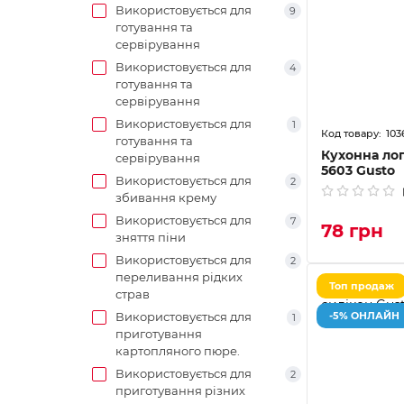
Використовується для
9
готування та
сервірування
Використовується для
4
готування та
сервірування
Використовується для
1
103
готування та
Кухонна лоп
сервірування
5603 Gusto
Використовується для
2
збивання крему
Використовується для
7
78 грн
зняття піни
Використовується для
2
переливання рідких
Топ продаж
страв
-5% ОНЛАЙН
Використовується для
1
приготування
картопляного пюре.
Використовується для
2
приготування різних