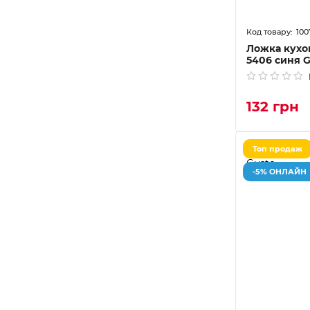
100
Ложка кухон
5406 синя G
132 грн
Топ продаж
-5% ОНЛАЙН