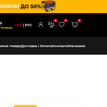
НИЖКИ
ДО 50%
0
0
0
00
УКР
РУС
П’ятниця
ення товару
Доставка і Оплата
Контакти
Магазини