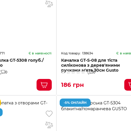
771
138634
Є в наявності
Є в наяв
лка GT-5308 голуб./
Качалка GT-S-08 для тіста
to
силіконова з дерев'яними
ручками м'ята 30см Gusto
0
0
186 грн
-5% ОНЛАЙН