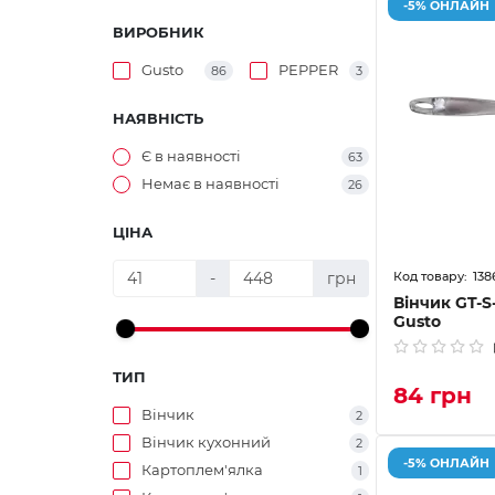
-5% ОНЛАЙН
ВИРОБНИК
Gusto
PEPPER
86
3
НАЯВНІСТЬ
Є в наявності
63
Немає в наявності
26
ЦІНА
138
-
грн
Вінчик GT-S
Gusto
ТИП
84 грн
Вінчик
2
Вінчик кухонний
2
-5% ОНЛАЙН
Картоплем'ялка
1