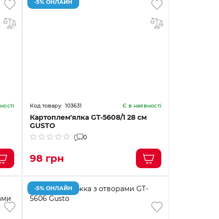
-5% ОНЛАЙН
103631
ності
Є в наявності
Картоплем'ялка GT-5608/1 28 см
GUSTO
0
98 грн
-5% ОНЛАЙН