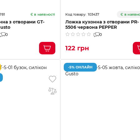
781
103437
Є в наявності
Є в наявно
на з отворами GT-
Ложка кухонна з отворами PR-
usto
5506 червона PEPPER
0
0
122 грн
-5% ОНЛАЙН