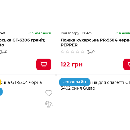
740
103435
Є в наявності
Є в наяв
ська GT-6306 граніт,
Ложка кухарська PR-5504 черв
to
PEPPER
0
0
122 грн
-5% ОНЛАЙН