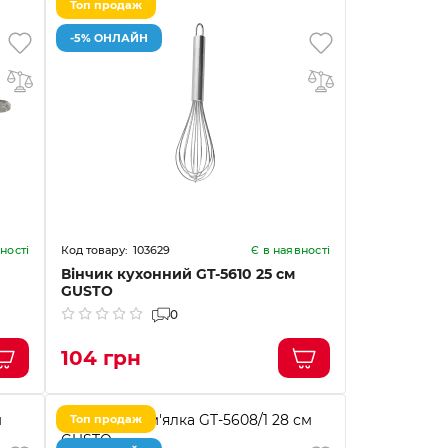
Топ продаж
-5% ОНЛАЙН
103629
ності
Є в наявності
Вінчик кухонний GT-5610 25 см
GUSTO
0
104 грн
Топ продаж