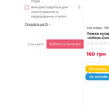
пюре.
Використовується для
1
приготування та
сервірування спагеті
Показати ще 19
136
Ложка кухар
силікон Gus
Виберіть фільтри
Скасувати
160 грн
Топ продаж
-5% ОНЛАЙН