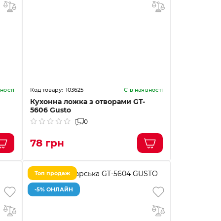
103625
ності
Є в наявності
Кухонна ложка з отворами GT-
5606 Gusto
0
78 грн
Топ продаж
-5% ОНЛАЙН