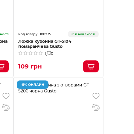
100735
ності
Є в наявності
она
Ложка кухонна GT-5104
помаранчева Gusto
0
109 грн
-5% ОНЛАЙН