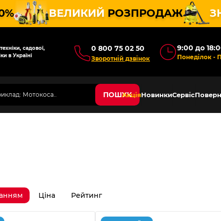
10%
ВЕЛИКИЙ
РОЗПРОДАЖ
З
9:00 до 18:
0 800 75 02 50
ехніки, садової,
ки в Україні
Понеділок - 
Зворотній дзвінок
ПОШУК
Акція
Новинки
Сервіс
Поверн
ванням
Ціна
Рейтинг