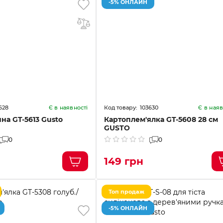
-5% ОНЛАЙН
628
103630
Є в наявності
Є в наяв
на GT-5613 Gusto
Картоплем'ялка GT-5608 28 см
GUSTO
0
0
149 грн
Топ продаж
-5% ОНЛАЙН