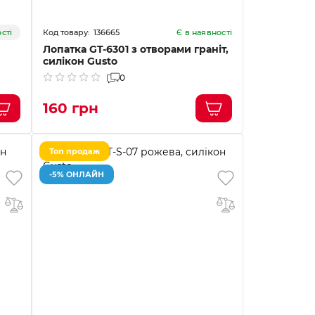
136665
сті
Є в наявності
Лопатка GT-6301 з отворами граніт,
силікон Gusto
0
160 грн
Топ продаж
-5% ОНЛАЙН