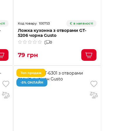
100753
сті
Є в наявності
-
Ложка кухонна з отворами GT-
5206 чорна Gusto
0
79 грн
Топ продаж
-5% ОНЛАЙН