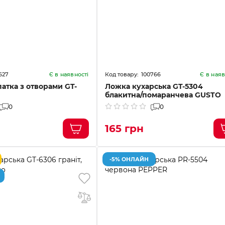
627
100766
Є в наявності
Є в наяв
атка з отворами GT-
Ложка кухарська GT-5304
блакитна/помаранчева GUSTO
0
0
165 грн
-5% ОНЛАЙН