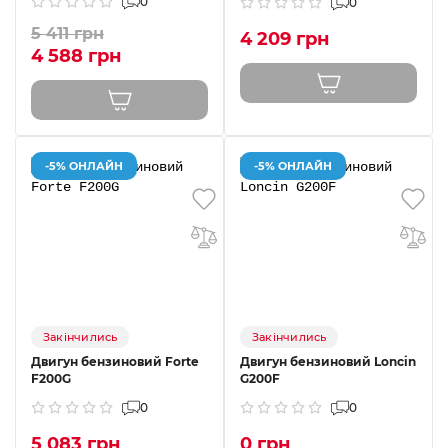
0
0
5 411 грн
4 209 грн
4 588 грн
-5% ОНЛАЙН
-5% ОНЛАЙН
Закінчились
Закінчились
Двигун бензиновий Forte
Двигун бензиновий Loncin
F200G
G200F
0
0
5 083 грн
0 грн