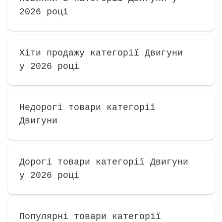
2026 році
Хіти продажу категорії Двигуни
у 2026 році
Недорогі товари категорії
Двигуни
Дорогі товари категорії Двигуни
у 2026 році
Популярні товари категорії