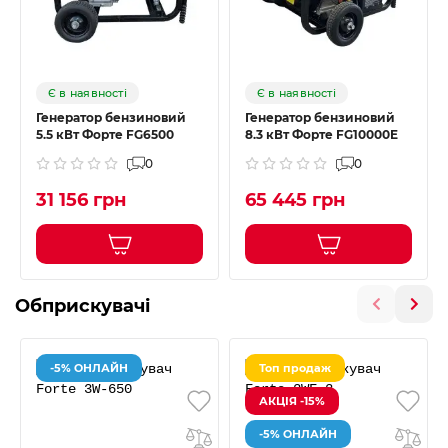
Є в наявності
Є в наявності
Генератор бензиновий
Генератор бензиновий
5.5 кВт Форте FG6500
8.3 кВт Форте FG10000E
0
0
31 156 грн
65 445 грн
Обприскувачі
-5% ОНЛАЙН
Топ продаж
АКЦІЯ -15%
-5% ОНЛАЙН