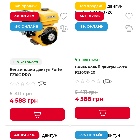
Топ продаж
Топ продаж
АКЦІЯ -15%
АКЦІЯ -15%
-5% ОНЛАЙН
-5% ОНЛАЙН
Є в наявності
Є в наявності
Бензиновий двигун Forte
Бензиновий двигун Forte
F210GS-20
F210G PRO
0
0
5 411 грн
5 411 грн
4 588 грн
4 588 грн
АКЦІЯ -13%
-5% ОНЛАЙН