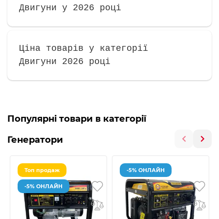
Двигуни у 2026 році
Ціна товарів у категорії
Двигуни 2026 році
Популярні товари в категорії
Генератори
Топ продаж
-5% ОНЛАЙН
-5% ОНЛАЙН