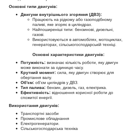
Основні типи двигунів:
Двигуни внутрішнього згоряння (ДВЗ):
Працюють на рідкому або газоподібному
паливі, яке згоряє в циліндрах.
Найпоширеніші типи: бензинові, дизельні,
газові.
Використовуються в автомобілях, мотоциклах,
генераторах, сільськогосподарській техніці.
Основні характеристики двигунів:
Потужність:
визначає кількість роботи, яку двигун
може виконати за одиницю часу.
Крутний момент:
сила, яку двигун створює для
обертання валу.
Об'єм:
об'єм циліндрів у ДВЗ.
Тип палива:
бензин, дизель, газ, електрика.
Ефективність:
відношення корисної роботи до
спожитої енергії.
Використання двигунів:
Транспортні засоби
Промислове обладнання
Електрогенератори.
Сільськогосподарська техніка