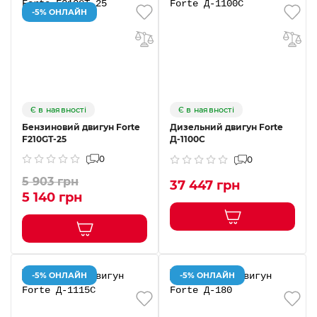
-5% ОНЛАЙН
Є в наявності
Є в наявності
Бензиновий двигун Forte
Дизельний двигун Forte
F210GT-25
Д-1100С
0
0
5 903 грн
37 447 грн
5 140 грн
-5% ОНЛАЙН
-5% ОНЛАЙН