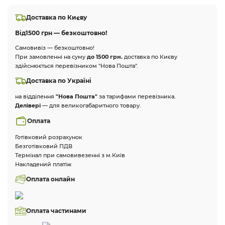
Доставка по Києву
Від
1500 грн — безкоштовно!
Самовивіз — безкоштовно!
При замовленні на суму
до 1500 грн.
доставка по Києву
здійснюється перевізником "Нова Пошта".
Доставка по Україні
на відділення
"Нова Пошта"
за тарифами перевізника.
Делівері
— для великогабаритного товару.
Оплата
Готівковий розрахунок
Безготівковий ПДВ
Термінал при самовивезенні з м.Київ
Накладений платіж
Оплата онлайн
Оплата частинами