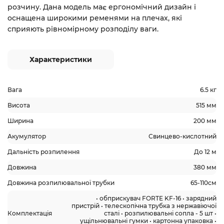
розчину. Дана модель має ергономічний дизайн і
оснащена широкими ременями на плечах, які
сприяють рівномірному розподілу ваги.
Характеристики
Вага
6.5 кг
Висота
515 мм
Ширина
200 мм
Акумулятор
Свинцево-кислотний
Дальність розпилення
До 12 м
Довжина
380 мм
Довжина розпилювальної трубки
65-110см
• обприскувач FORTE KF-16 • зарядний
пристрій • телескопічна трубка з нержавіючої
Комплектація
сталі • розпилювальні сопла - 5 шт •
ущільнювальні гумки • картонна упаковка •