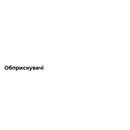
Є в наявності
Генератор дизельний 5.5 кВт Forte FGD6500E3
0
61 984 грн
Обприскувачі
-5% ОНЛАЙН