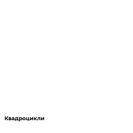
АКЦІЯ -14%
-5% ОНЛАЙН
Є в наявності
Обприскувач акумуляторний - CF-5 PRO Forte
0
1 320 грн
1 129 грн
Квадроцикли