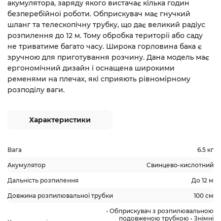
акумулятора, заряду якого вистачає кілька годин
безперебійної роботи. Обприскувач має гнучкий
шланг та телескопічну трубку, що дає великий радіус
розпилення до 12 м. Тому обробка території або саду
не триватиме багато часу. Широка горловина бака є
зручною для приготування розчину. Дана модель має
ергономічний дизайн і оснащена широкими
ременями на плечах, які сприяють рівномірному
розподілу ваги.
Характеристики
Вага
6.5 кг
Акумулятор
Свинцево-кислотний
Дальність розпилення
До 12 м
Довжина розпилювальної трубки
100 см
• Обприскувач з розпилювальною
подовженою трубкою • Знімні