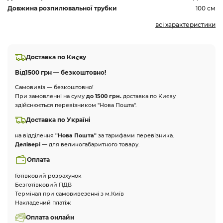
Довжина розпилювальної трубки
100 см
всі характеристики
Доставка по Києву
Від
1500 грн — безкоштовно!
Самовивіз — безкоштовно!
При замовленні на суму
до 1500 грн.
доставка по Києву
здійснюється перевізником "Нова Пошта".
Доставка по Україні
на відділення
"Нова Пошта"
за тарифами перевізника.
Делівері
— для великогабаритного товару.
Оплата
Готівковий розрахунок
Безготівковий ПДВ
Термінал при самовивезенні з м.Київ
Накладений платіж
Оплата онлайн