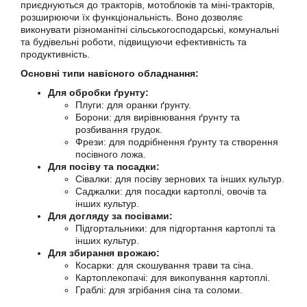
приєднуються до тракторів, мотоблоків та міні-тракторів,
розширюючи їх функціональність. Воно дозволяє
виконувати різноманітні сільськогосподарські, комунальні
та будівельні роботи, підвищуючи ефективність та
продуктивність.
Основні типи навісного обладнання:
Для обробки ґрунту:
Плуги: для оранки ґрунту.
Борони: для вирівнювання ґрунту та
розбивання грудок.
Фрези: для подрібнення ґрунту та створення
посівного ложа.
Для посіву та посадки:
Сівалки: для посіву зернових та інших культур.
Саджалки: для посадки картоплі, овочів та
інших культур.
Для догляду за посівами:
Підгортальники: для підгортання картоплі та
інших культур.
Для збирання врожаю:
Косарки: для скошування трави та сіна.
Картоплекопачі: для викопування картоплі.
Граблі: для згрібання сіна та соломи.