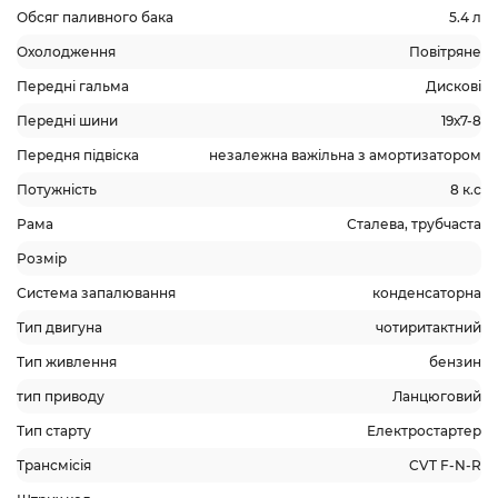
Обсяг паливного бака
5.4 л
Охолодження
Повітряне
Передні гальма
Дискові
Передні шини
19х7-8
Передня підвіска
незалежна важільна з амортизатором
Потужність
8 к.с
Рама
Сталева, трубчаста
Розмір
Система запалювання
конденсаторна
Тип двигуна
чотиритактний
Тип живлення
бензин
тип приводу
Ланцюговий
Тип старту
Електростартер
Трансмісія
CVT F-N-R