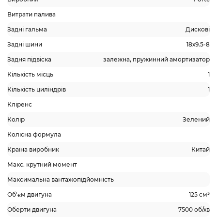
Витрати палива
Задні гальма
Дискові
Задні шини
18х9.5-8
Задня підвіска
залежна, пружинний амортизатор
Кількість місць
1
Кількість циліндрів
1
Кліренс
Колір
Зелений
Колісна формула
Країна виробник
Китай
Макс. крутний момент
Максимальна вантажопідйомність
Об'єм двигуна
125 см³
Оберти двигуна
7500 об/хв