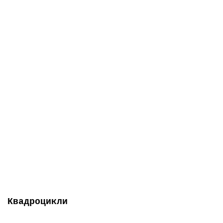
Топ продаж
АКЦІЯ -14%
-5% ОНЛАЙН
Є в наявності
Обприскувач акумуляторний - CF-5 PRO Forte
0
1 319 грн
1 129 грн
Квадроцикли