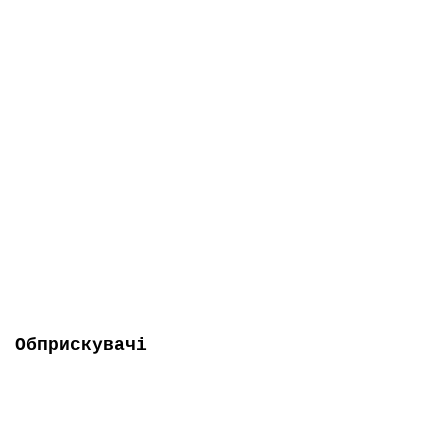
Є в наявності
Генератор бензо-газовий Forte FG LPG 3800
0
18 026 грн
Обприскувачі
-5% ОНЛАЙН