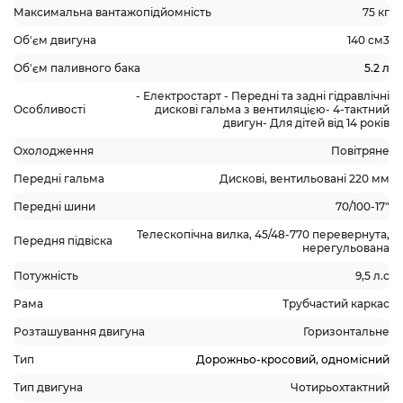
Максимальна вантажопідйомність
75 кг
Об'єм двигуна
140 см3
Об'єм паливного бака
5.2 л
- Електростарт - Передні та задні гідравлічні
Особливості
дискові гальма з вентиляцією- 4-тактний
двигун- Для дітей від 14 років
Охолодження
Повітряне
Передні гальма
Дискові, вентильовані 220 мм
Передні шини
70/100-17"
Телескопічна вилка, 45/48-770 перевернута,
Передня підвіска
нерегульована
Потужність
9,5 л.с
Рама
Трубчастий каркас
Розташування двигуна
Горизонтальне
Тип
Дорожньо-кросовий
,
одномісний
Тип двигуна
Чотирьохтактний