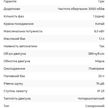
Гарантія
1 рік
Додатково
Частота обертання: 3000 об/хв
Кількість фаз
1 (одна)
Країна походження
Китай
Максимальна потужність
6.5 кВт
Масляний бак
1.1 л
Наявність автоматики
Так
Об'єм двигуна
389 куб.см
Обмотка двигуна
Мідна
Охолодження
Повітряне
Паливний бак
25 л
Рівень шуму
74 дБ
Ступінь захисту
IP 23
Тактність двигуна
Чотирьохтактний
Тип
Синхронний