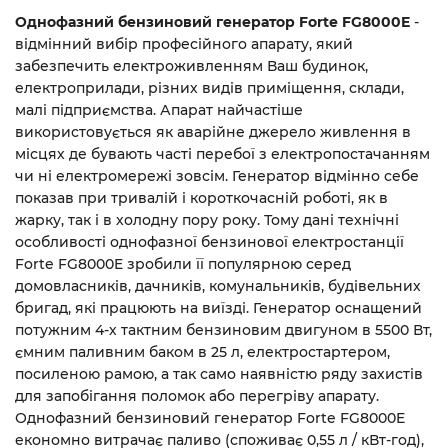
Однофазний бензиновий генератор Forte FG8000E
-
відмінний вибір професійного апарату, який
забезпечить електроживленням Ваш будинок,
електроприлади, різних видів приміщення, склади,
малі підприємства. Апарат найчастіше
використовується як аварійне джерело живлення в
місцях де бувають часті перебої з електропостачанням
чи ні електромережі зовсім. Генератор відмінно себе
показав при тривалій і короткочасній роботі, як в
жарку, так і в холодну пору року. Тому дані технічні
особливості однофазної бензинової електростанції
Forte FG8000E зробили її популярною серед
домовласників, дачників, комунальників, будівельних
бригад, які працюють на виїзді. Генератор оснащений
потужним 4-х тактним бензиновим двигуном в 5500 Вт,
ємним паливним баком в 25 л, електростартером,
посиленою рамою, а так само наявністю ряду захистів
для запобігання поломок або перегріву апарату.
Однофазний бензиновий генератор Forte FG8000E
економно витрачає паливо (споживає 0,55 л / кВт-год),