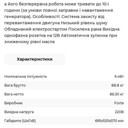
а його безперервна робота може тривати до 10-ї
години (за умови повної заправки і навантаження
генератора). Особливості: Система захисту від
перевантаження двигуна Низький рівень шуму
Обладнаний електростартом Посилена рама Вихідна
однофазна розетка на 12В Автоматична зупинка при
зниженому рівні масла
Характеристики
Номінальна потужність
6 кВт
Вага брутто
88.8 кг
Вага нетто
86.30 кг
Виробник
Forte
Вихідна напруга
220В
Габарити (ШхГхВ)
695х530х570 мм