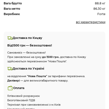
Вага брутто
88.8 кг
Вага нетто
86.30 кг
Виробник
Forte
всі характеристики
Доставка по Києву
Від
1500 грн — безкоштовно!
Самовивіз — безкоштовно!
При замовленні на суму
до 1500 грн.
доставка по Києву
здійснюється перевізником "Нова Пошта".
Доставка по Україні
на відділення
"Нова Пошта"
за тарифами перевізника.
Делівері
— для великогабаритного товару.
Оплата
Готівковий розрахунок
Безготівковий ПДВ
Термінал при самовивезенні з м.Київ