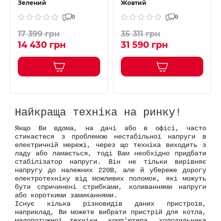
Зелений
Жовтий
0
0
17 399 грн
35 311 грн
14 430 грн
31 590 грн
Найкраща техніка на ринку!
Якщо Ви вдома, на дачі або в офісі, часто
стикаєтеся з проблемою нестабільної напруги в
електричній мережі, через що техніка виходить з
ладу або ламається, тоді Вам необхідно придбати
стабілізатор напруги. Він не тільки вирівняє
напругу до належних 220В, але й убереже дорогу
електротехніку від можливих поломок, які можуть
бути спричинені стрибками, коливаннями напруги
або короткими замиканнями.
Існує кілька різновидів даних пристроїв,
наприклад, Ви можете вибрати пристрій для котла,
малопотужної техніки, комп'ютера, холодильника