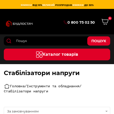
ЗНИЖКИ
ВІД 10%
ВЕЛИКИЙ
РОЗПРОДАЖ
ЗНИЖКИ
ДО 50%
0
0 800 75 02 50
ПОШУК
Каталог товарів
Стабілізатори напруги
Головна
Інструменти та обладнання
Стабілізатори напруги