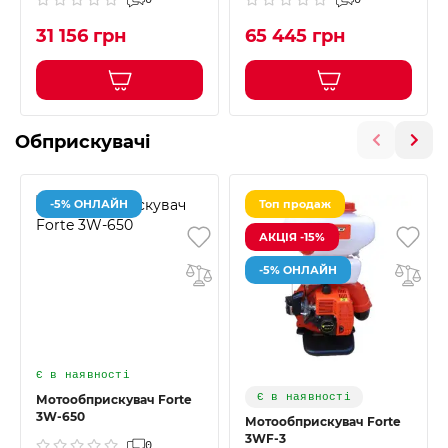
0
0
31 156 грн
65 445 грн
Обприскувачі
-5% ОНЛАЙН
Топ продаж
АКЦІЯ -15%
-5% ОНЛАЙН
Є в наявності
Є в наявності
Мотообприскувач Forte
3W-650
Мотообприскувач Forte
3WF-3
0