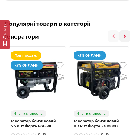
Популярні товари в категорії
Фільтр
Генератори
Топ продаж
-5% ОНЛАЙН
-5% ОНЛАЙН
Є в наявності
Є в наявності
Генератор бензиновий
Генератор бензиновий
5.5 кВт Форте FG6500
8.3 кВт Форте FG10000E