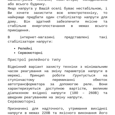
або всього будинку.
Якщо напруга у Вашій оселі буває нестабільною, і
Ви хочете захистити всю електротехніку, то
найкраще придбати один стабілізатор напруги для
дому. Він здатний забезпечити якісне та
стабільне енергопостачання в межах всього
приміщення.
В інтернет-магазині представлені такі
стабілізатори напруги:
Релейні
Сервомоторні
Пристрої релейного типу
Відмінний варіант захисту техніки з мінімальним
часом реагування на зміну параметрів напруги в
мережі. Принцип роботи ґрунтується на
ступінчастому перемиканні обмоток
автотрансформатора за допомогою реле. Вони
характеризуються доступною вартістю, великим
діапазоном вхідної напруги (180 – 260В) та
швидким реагуванням на зміну напруги.
Сервомоторні
Призначені для надточного, утримання вихідної
напруги в межах 220В та якісного виконання його