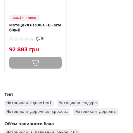
Закінчились
Мотоцикл FT300-CFB Forte
білий
0
92 883 грн
Тип
Мотоцикли одномісні
Мотоцикли ендуро
Мотоцикли дорожньо-кросові
Мотоцикли дорожні
Об'єм паливного бака
Мотоцикли з паливним баком 16л