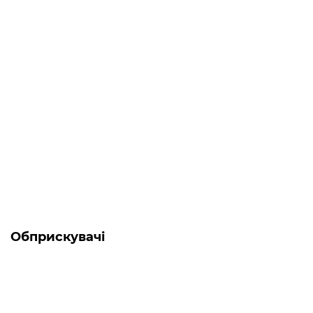
Є в наявності
Генератор дизельний 5.5 кВт Forte FGD6500E3
0
61 984 грн
Обприскувачі
-5% ОНЛАЙН