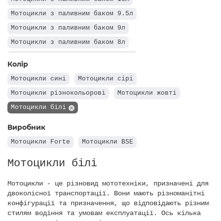
Мотоцикли з паливним баком 9.5л
Мотоцикли з паливним баком 9л
Мотоцикли з паливним баком 8л
Мотоцикли з паливним баком 6.3л
Колір
Мотоцикли з паливним баком 5.2л
Мотоцикли сині
Мотоцикли сірі
Мотоцикли з паливним баком 3л
Мотоцикли різнокольорові
Мотоцикли жовті
Мотоцикли білі
Виробник
Мотоцикли Forte
Мотоцикли BSE
Мотоцикли білі
Мотоцикли - це різновид мототехніки, призначені для
двоколісної транспортації. Вони мають різноманітні
конфігурації та призначення, що відповідають різним
стилям водіння та умовам експлуатації. Ось кілька