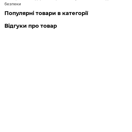
безпеки
Популярні товари в категорії
Відгуки про товар
Мотоцикл ALFA FT125-LX Forte
Cірий
Мотоцикл дуже хороший просто
вогонь ..
→
21.01.2026
Влад
Мотоцикл ALFA FT125- RX Forte
cинiй
Раджу брати як перший мотоцикл
для досвіду. Мотор доволі
надійний. Топ за свої гроші!..
→
18.01.2026
Тимофій