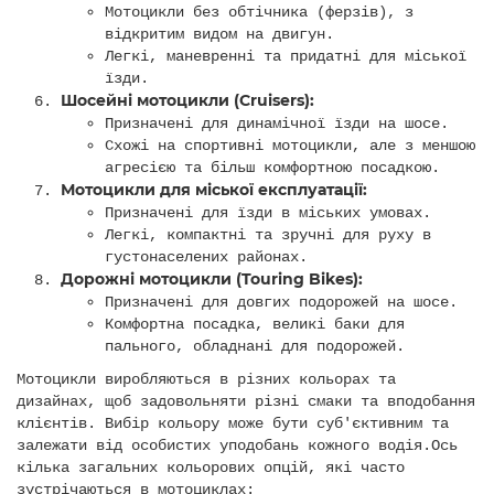
Мотоцикли без обтічника (ферзів), з
відкритим видом на двигун.
Легкі, маневренні та придатні для міської
їзди.
Шосейні мотоцикли (Cruisers):
Призначені для динамічної їзди на шосе.
Схожі на спортивні мотоцикли, але з меншою
агресією та більш комфортною посадкою.
Мотоцикли для міської експлуатації:
Призначені для їзди в міських умовах.
Легкі, компактні та зручні для руху в
густонаселених районах.
Дорожні мотоцикли (Touring Bikes):
Призначені для довгих подорожей на шосе.
Комфортна посадка, великі баки для
пального, обладнані для подорожей.
Мотоцикли виробляються в різних кольорах та
дизайнах, щоб задовольняти різні смаки та вподобання
клієнтів. Вибір кольору може бути суб'єктивним та
залежати від особистих уподобань кожного водія.Ось
кілька загальних кольорових опцій, які часто
зустрічаються в мотоциклах: