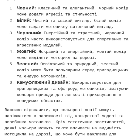
Чорний:
Класичний та елегантний, чорний колір
може додати агресії та стильності.
Білий:
Чистий та свіжий вигляд, білий колір
може надати мотоциклу витончений вигляд.
Червоний:
Енергійний та страстний, червоний
колір часто використовується для спортивних та
агресивних моделей.
Жовтий:
Яскравий та енергійний, жовтий колір
може виділяти мотоцикл на дорозі.
Зелений:
Освіжаючий та природний, зелений
колір може бути популярним серед пригодницьких
та ендуро мотоциклів.
Камуфляжний дизайн:
Використовується для
пригодницьких та офф-роуд мотоциклів, імітуючи
кольори природи для легкості приховування в
невидимих областях.
Важливо відзначити, що кольорові опції можуть
варіюватися в залежності від конкретної моделі та
виробника мотоцикла. Крім естетичних властивостей,
деякі кольори можуть також впливати на видимість
мотоцикла на дорозі, що може бути важливим для