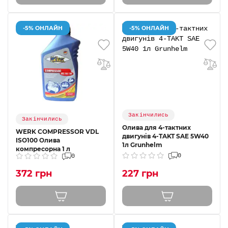
-5% ОНЛАЙН
-5% ОНЛАЙН
Закінчились
Закінчились
Олива для 4-тактних
WERK COMPRESSOR VDL
двигунів 4-TAKT SAE 5W40
ISO100 Олива
1л Grunhelm
компресорна 1 л
0
0
372 грн
227 грн