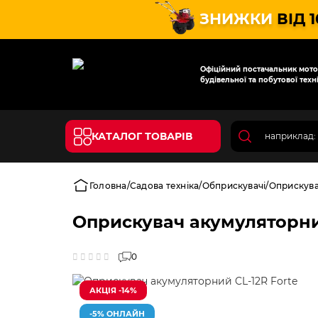
ЗНИЖКИ
ВІД 
Офіційний постачальник мотот
будівельної та побутової техні
КАТАЛОГ ТОВАРІВ
Головна
Садова техніка
Обприскувачі
Оприскува
Оприскувач акумуляторний
0
АКЦІЯ -14%
-5% ОНЛАЙН