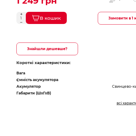
1 249 грн
В кошик
Замовити в 1 
Знайшли дешевше?
Короткі характеристики:
Вага
Ємність акумулятора
Акумулятор
Свинцево-к
Габарити (ШхГхВ)
всі харак