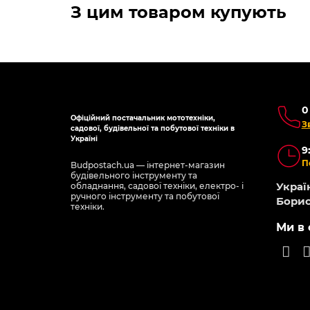
З цим товаром купують
0
Офіційний постачальник мототехніки,
З
садової, будівельної та побутової техніки в
Україні
9
П
Budpostach.ua — інтернет-магазин
будівельного інструменту та
Україн
обладнання, садової техніки, електро- і
ручного інструменту та побутової
Борис
техніки.
Ми в 