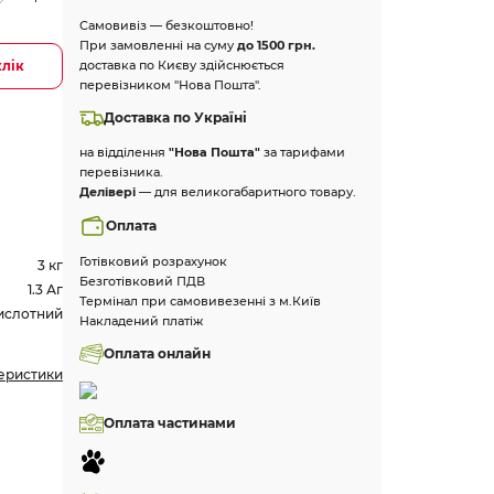
Самовивіз — безкоштовно!
При замовленні на суму
до 1500 грн.
клік
доставка по Києву здійснюється
перевізником "Нова Пошта".
Доставка по Україні
на відділення
"Нова Пошта"
за тарифами
перевізника.
Делівері
— для великогабаритного товару.
Оплата
Готівковий розрахунок
3 кг
Безготівковий ПДВ
1.3 Аг
Термінал при самовивезенні з м.Київ
ислотний
Накладений платіж
Оплата онлайн
теристики
Оплата частинами