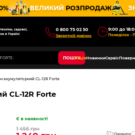
10%
ВЕЛИКИЙ
РОЗПРОДАЖ
З
9:00 до 18:
0 800 75 02 50
ехніки, садової,
ки в Україні
Понеділок - 
Зворотній дзвінок
ПОШУК
Акція
Новинки
Сервіс
Поверн
ч акумуляторний CL-12R Forte
 CL-12R Forte
Є в наявності
1 456 грн
Порівняти