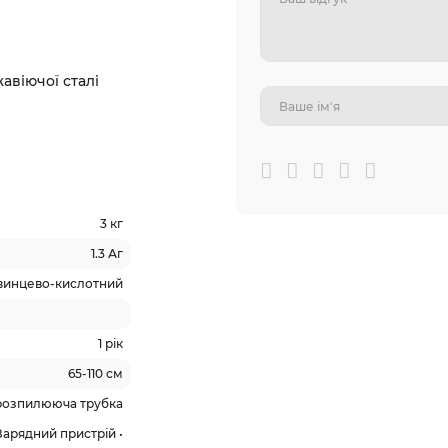
авіючої сталі
3 кг
1.3 Аг
винцево-кислотний
1 рік
65-110 см
 розпилююча трубка
 Зарядний пристрій •