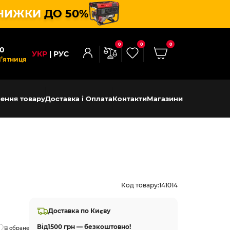
НИЖКИ
ДО 50%
0
0
0
00
УКР
РУС
П’ятниця
ення товару
Доставка і Оплата
Контакти
Магазини
Код товару:
141014
Доставка по Києву
Від
1500 грн — безкоштовно!
В обране