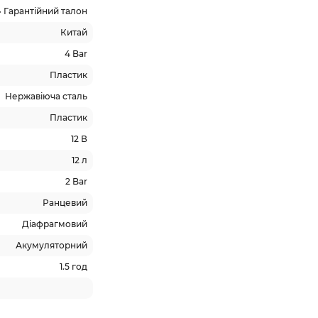
 • Гарантійний талон
Китай
4 Bar
Пластик
Нержавіюча сталь
Пластик
12 В
12 л
2 Bar
Ранцевий
Діафрагмовий
Акумуляторний
1.5 год