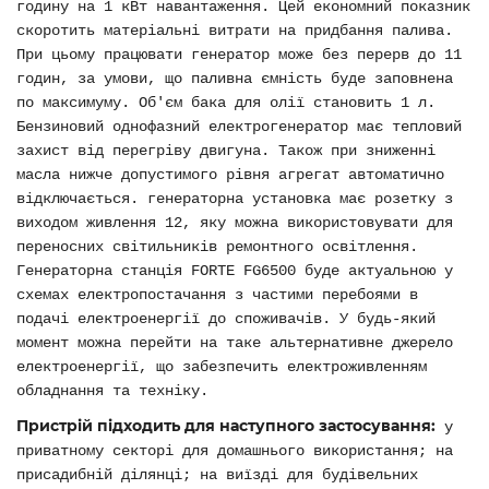
годину на 1 кВт навантаження. Цей економний показник
скоротить матеріальні витрати на придбання палива.
При цьому працювати генератор може без перерв до 11
годин, за умови, що паливна ємність буде заповнена
по максимуму. Об'єм бака для олії становить 1 л.
Бензиновий однофазний електрогенератор має тепловий
захист від перегріву двигуна. Також при зниженні
масла нижче допустимого рівня агрегат автоматично
відключається. генераторна установка має розетку з
виходом живлення 12, яку можна використовувати для
переносних світильників ремонтного освітлення.
Генераторна станція FORTE FG6500 буде актуальною у
схемах електропостачання з частими перебоями в
подачі електроенергії до споживачів. У будь-який
момент можна перейти на таке альтернативне джерело
електроенергії, що забезпечить електроживленням
обладнання та техніку.
Пристрій підходить для наступного застосування:
у
приватному секторі для домашнього використання; на
присадибній ділянці; на виїзді для будівельних