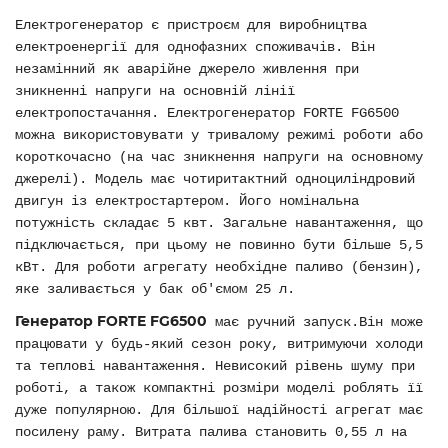
Електрогенератор є пристроєм для виробництва
електроенергії для однофазних споживачів. Він
незамінний як аварійне джерело живлення при
зникненні напруги на основній лінії
електропостачання. Електрогенератор FORTE FG6500
можна використовувати у тривалому режимі роботи або
короткочасно (на час зникнення напруги на основному
джерелі). Модель має чотиритактний одноциліндровий
двигун із електростартером. Його номінальна
потужність складає 5 квт. Загальне навантаження, що
підключається, при цьому не повинно бути більше 5,5
кВт. Для роботи агрегату необхідне паливо (бензин),
яке заливається у бак об'ємом 25 л.
Генератор FORTE FG6500
має ручний запуск.Він може
працювати у будь-який сезон року, витримуючи холоди
та теплові навантаження. Невисокий рівень шуму при
роботі, а також компактні розміри моделі роблять її
дуже популярною. Для більшої надійності агрегат має
посилену раму. Витрата палива становить 0,55 л на