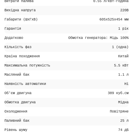
Витрати палива
0.55 л/кВт-година
Вихідна напруга
220В
Габарити (ШхГхВ)
605x525x454 мм
Гарантія
1 рік
Додатково
Обмотка генератора: Мідь 100%
Кількість фаз
1 (одна)
Країна походження
Китай
Максимальна потужність
5.5 кВт
Масляний бак
1.1 л
Наявність автоматики
Ні
Об'єм двигуна
389 куб.см
Обмотка двигуна
Мідна
Охолодження
Повітряне
Паливний бак
25 л
Рівень шуму
74 дБ