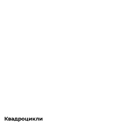
Топ продаж
АКЦІЯ -14%
-5% ОНЛАЙН
Є в наявності
Обприскувач акумуляторний - CF-5 PRO Forte
0
1 320 грн
1 129 грн
Квадроцикли