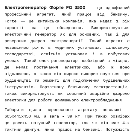
Електрогенератор Форте FG 3500
—
це однофазний
професійний агрегат, який працює від бензину.
—
Forte
це китайська компанія, яка надає 1 рік
гарантії на це обладнання. Використовується
електричний генератор як для основних, так і для
резервних джерел електроенергії. Такий агрегат є
незамінною річчю в медичних установах, сільському
господарстві, освітніх установах і в побутових
умовах. Такий електрогенератор необхідний в місцях,
де немає постачання електрикою, або ж воно
відключено, а також він широко використовується при
будівництві та ремонті для підключення будівельних
інструментів. Портативну бензинову електростанцію,
також використовують як сезонний аварійне джерело
електрики для роботи домашнього електрообладнання.
Габарити цього переносного агрегату невеликі -
605х445х450 мм, а вага - 39 кг. При таких розмірах
це досить потужний генератор, так як він має 4-х
тактний двигун, який працює на бензині. Потужність