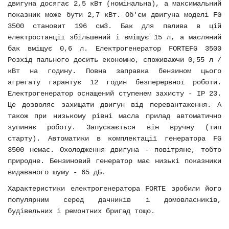
двигуна досягає 2,5 кВт (номінальна), а максимальний
показник може бути 2,7 кВт. Об'єм двигуна моделі FG
3500 становит 196 см3. Бак для палива в цій
електростанції збільшений і вміщує 15 л, а масляний
бак вміщує 0,6 л. Електрогенератор FORTEFG 3500
Розхід пального досить економно, споживаючи 0,55 л /
кВт на годину. Повна заправка бензином цього
агрегату гарантує 12 годин безперервної роботи.
Електрогенератор оснащений ступенем захисту - IP 23.
Це дозволяє захищати двигун від перевантаження. А
також при низькому рівні масла прилад автоматично
зупиняє роботу. Запускається він вручну (тип
старту). Автоматики в комплектації генератора FG
3500 немає. Охолодження двигуна - повітряне, тобто
природне. Бензиновий генератор має низькі показники
видаваного шуму - 65 дБ.
Характеристики електрогенератора FORTE зробили його
популярним серед дачників і домовласників,
будівельних і ремонтних бригад тощо.