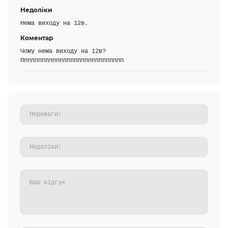
Недоліки
Нема виходу на 12в.
Коментар
Чому нема виходу на 12в?
Ппппппппппппппппппппппппппппп