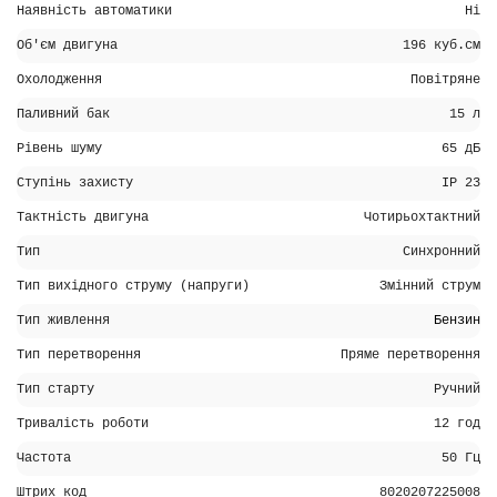
Наявність автоматики
Ні
Об'єм двигуна
196 куб.см
Охолодження
Повітряне
Паливний бак
15 л
Рівень шуму
65 дБ
Ступінь захисту
IP 23
Тактність двигуна
Чотирьохтактний
Тип
Синхронний
Тип вихідного струму (напруги)
Змінний струм
Тип живлення
Бензин
Тип перетворення
Пряме перетворення
Тип старту
Ручний
Тривалість роботи
12 год
Частота
50 Гц
Штрих код
8020207225008