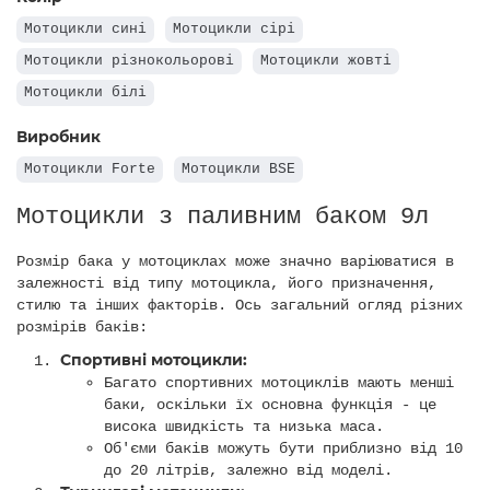
Мотоцикли з паливним баком 5.2л
Мотоцикли сині
Мотоцикли сірі
Мотоцикли з паливним баком 3л
Мотоцикли різнокольорові
Мотоцикли жовті
Мотоцикли білі
Виробник
Мотоцикли Forte
Мотоцикли BSE
Мотоцикли з паливним баком 9л
Розмір бака у мотоциклах може значно варіюватися в
залежності від типу мотоцикла, його призначення,
стилю та інших факторів. Ось загальний огляд різних
розмірів баків:
Спортивні мотоцикли:
Багато спортивних мотоциклів мають менші
баки, оскільки їх основна функція - це
висока швидкість та низька маса.
Об'єми баків можуть бути приблизно від 10
до 20 літрів, залежно від моделі.