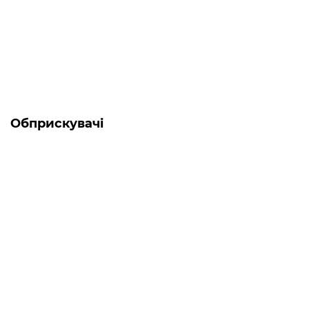
0
61 984 грн
Обприскувачі
-5% ОНЛАЙН
Є в наявності
Мотообприскувач Forte 3W-650