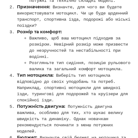
потужні та технічно складні моделі.
Призначення:
Визначте, для чого ви будете
використовувати мотоцикл. Чи це буде щоденний
транспорт, спортивна їзда, подорожі або міські
поїздки?
Розмір та комфорт:
Важливо, щоб ваш мотоцикл підходив за
розміром. Невірний розмір може призвести
до незручностей та нестабільності при
водінні.
Розгляньте тип сидіння, позицію рульового
валика та загальний комфорт мотоцикла.
Тип мотоцикла:
Виберіть тип мотоцикла
відповідно до своїх уподобань та потреб.
Наприклад, спортивні мотоцикли для швидкої
їзди, турингові для подорожей та круїзери для
спокійної їзди.
Потужність двигуна:
Потужність двигуна
важлива, особливо для тих, хто шукає велику
швидкість та динаміку. Однак новачкам
рекомендується починати з менш потужних
моделей.
Бюджет:
Визначте свій бюджет на мотоцикл та