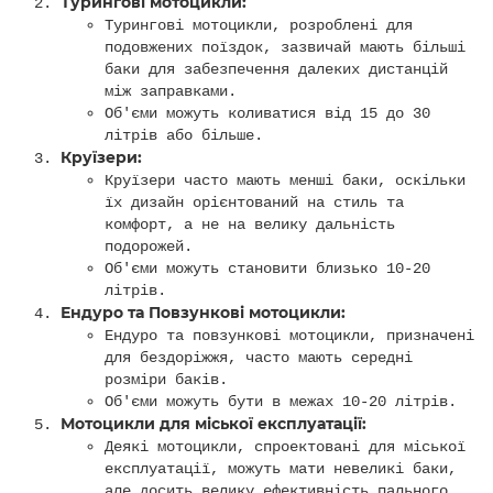
Турингові мотоцикли:
Турингові мотоцикли, розроблені для
подовжених поїздок, зазвичай мають більші
баки для забезпечення далеких дистанцій
між заправками.
Об'єми можуть коливатися від 15 до 30
літрів або більше.
Круїзери:
Круїзери часто мають менші баки, оскільки
їх дизайн орієнтований на стиль та
комфорт, а не на велику дальність
подорожей.
Об'єми можуть становити близько 10-20
літрів.
Ендуро та Повзункові мотоцикли:
Ендуро та повзункові мотоцикли, призначені
для бездоріжжя, часто мають середні
розміри баків.
Об'єми можуть бути в межах 10-20 літрів.
Мотоцикли для міської експлуатації:
Деякі мотоцикли, спроектовані для міської
експлуатації, можуть мати невеликі баки,
але досить велику ефективність пального.