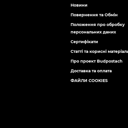
 грн
1 184 грн
9 грн
999 грн
 800 75 02 50
Інформація
воротній дзвінок
Вакансії
:00 до 18:00
онеділок - П’ятниця
Виробники
а, Київ, вул.
Відео
пільська 9-Е, 02099
Гарантія та сервіс
соц. мережах:
Доставка по Києву