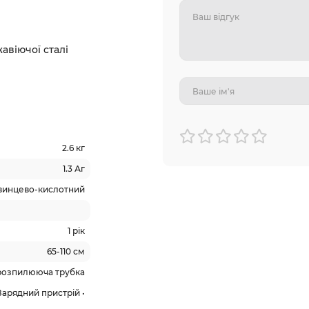
авіючої сталі
2.6 кг
1.3 Аг
винцево-кислотний
1 рік
65-110 см
 розпилююча трубка
 Зарядний пристрій •