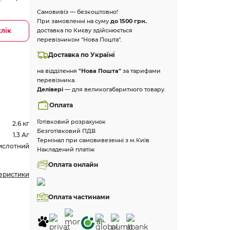
Самовивіз — безкоштовно!
При замовленні на суму
до 1500 грн.
клік
доставка по Києву здійснюється
перевізником "Нова Пошта".
Доставка по Україні
на відділення
"Нова Пошта"
за тарифами
перевізника.
Делівері
— для великогабаритного товару.
Оплата
Готівковий розрахунок
2.6 кг
Безготівковий ПДВ
1.3 Аг
Термінал при самовивезенні з м.Київ
ислотний
Накладений платіж
Оплата онлайн
теристики
Оплата частинами