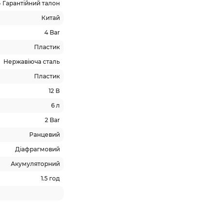
 • Гарантійний талон
Китай
4 Bar
Пластик
Нержавіюча сталь
Пластик
12 В
6 л
2 Bar
Ранцевий
Діафрагмовий
Акумуляторний
1.5 год