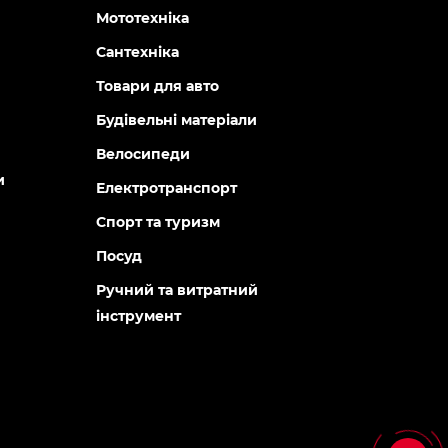
129 грн
274 грн
113 грн
Категорії
Агротехніка
Генератори та електростанції
Садова техніка
Водопостачання та полив
Побутова техніка