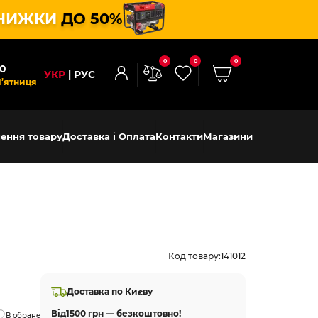
НИЖКИ
ДО 50%
0
0
0
00
УКР
РУС
П’ятниця
ення товару
Доставка і Оплата
Контакти
Магазини
Код товару:
141012
Доставка по Києву
Від
1500 грн — безкоштовно!
В обране