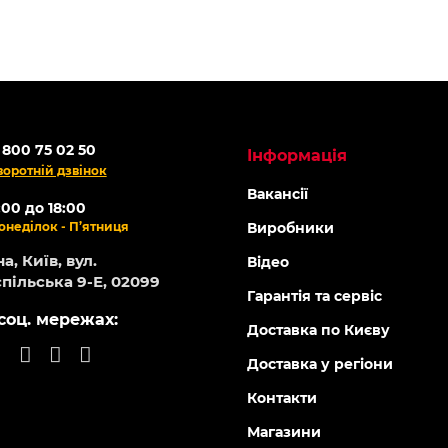
 -14%
Топ продаж
ОНЛАЙН
АКЦІЯ -16%
-5% ОНЛАЙН
141014
141009
Є в наявності
Є в н
кувач акумуляторний CL-
Оприскувач акумуляторни
rte
Forte
0
0