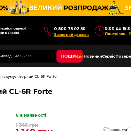
10%
ВЕЛИКИЙ
РОЗПРОДАЖ
З
9:00 до 18:
0 800 75 02 50
ехніки, садової,
ки в Україні
Понеділок - 
Зворотній дзвінок
ПОШУК
Акція
Новинки
Сервіс
Поверн
ч акумуляторний CL-6R Forte
й CL-6R Forte
Є в наявності
1 346 грн
Порівняти