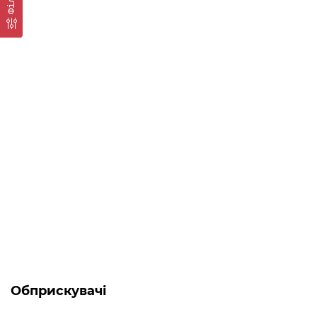
Топ продаж
-5% ОНЛАЙН
Є в наявності
Генератор дизельний 5.5 кВт Forte FGD6500E3
0
61 984 грн
Обприскувачі