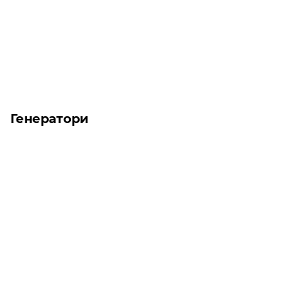
МЛИН-ОК МЛИН-3 Кормоподрібнювач
Хороша річ, в сусіда вже 10
років такий працює..
→
05.06.2023
Тарас
Генератори
Топ продаж
-5% ОНЛАЙН