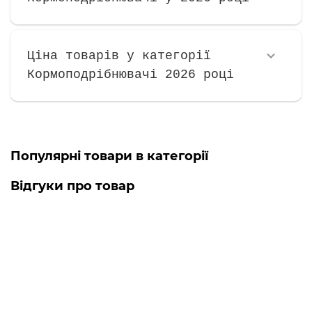
Ціна товарів у категорії
Кормоподрібнювачі 2026 році
Популярні товари в категорії
Відгуки про товар
МЛИН-ОК МЛИН-3 Кормоподрібнювач
Цікавить якої марки двигун шоб
знайти мануал та приєднювальні
розміри та реальну потужність
даного д..
→
31.10.2025
Михайло