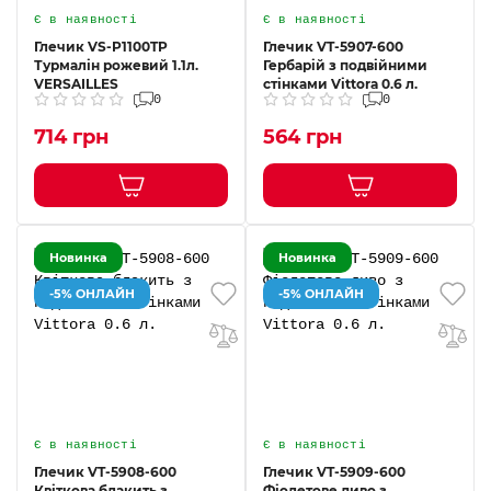
Є в наявності
Є в наявності
Глечик VS-P1100TP
Глечик VT-5907-600
Турмалін рожевий 1.1л.
Гербарій з подвійними
VERSAILLES
стінками Vittora 0.6 л.
0
0
714 грн
564 грн
Новинка
Новинка
-5% ОНЛАЙН
-5% ОНЛАЙН
Є в наявності
Є в наявності
Глечик VT-5908-600
Глечик VT-5909-600
Квіткова блакить з
Фіолетове диво з