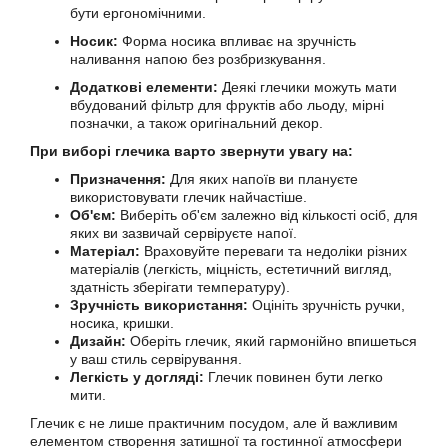
бути ергономічними.
Носик:
Форма носика впливає на зручність
наливання напою без розбризкування.
Додаткові елементи:
Деякі глечики можуть мати
вбудований фільтр для фруктів або льоду, мірні
позначки, а також оригінальний декор.
При виборі глечика варто звернути увагу на:
Призначення:
Для яких напоїв ви плануєте
використовувати глечик найчастіше.
Об'єм:
Виберіть об'єм залежно від кількості осіб, для
яких ви зазвичай сервіруєте напої.
Матеріал:
Враховуйте переваги та недоліки різних
матеріалів (легкість, міцність, естетичний вигляд,
здатність зберігати температуру).
Зручність використання:
Оцініть зручність ручки,
носика, кришки.
Дизайн:
Оберіть глечик, який гармонійно впишеться
у ваш стиль сервірування.
Легкість у догляді:
Глечик повинен бути легко
мити.
Глечик є не лише практичним посудом, але й важливим
елементом створення затишної та гостинної атмосфери