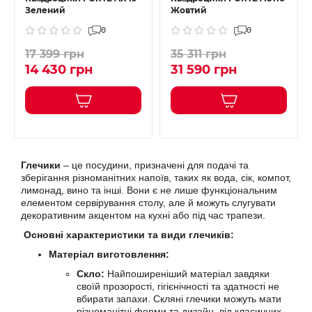
Зелений
Жовтий
0
0
17 399 грн
35 311 грн
14 430 грн
31 590 грн
Глечики
– це посудини, призначені для подачі та
зберігання різноманітних напоїв, таких як вода, сік, компот,
лимонад, вино та інші. Вони є не лише функціональним
елементом сервірування столу, але й можуть слугувати
декоративним акцентом на кухні або під час трапези.
Основні характеристики та види глечиків:
Матеріал виготовлення:
Скло:
Найпоширеніший матеріал завдяки
своїй прозорості, гігієнічності та здатності не
вбирати запахи. Скляні глечики можуть мати
різноманітні форми та дизайн, від класичних