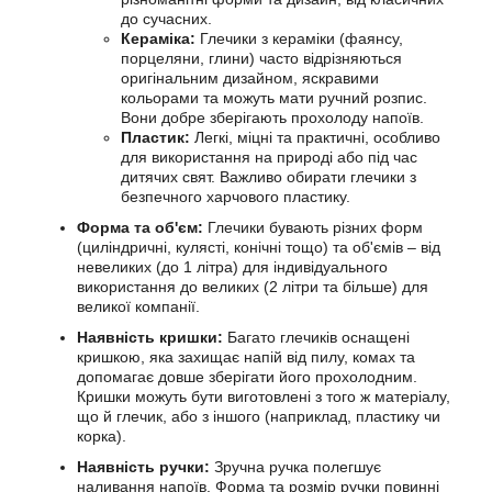
до сучасних.
Кераміка:
Глечики з кераміки (фаянсу,
порцеляни, глини) часто відрізняються
оригінальним дизайном, яскравими
кольорами та можуть мати ручний розпис.
Вони добре зберігають прохолоду напоїв.
Пластик:
Легкі, міцні та практичні, особливо
для використання на природі або під час
дитячих свят. Важливо обирати глечики з
безпечного харчового пластику.
Форма та об'єм:
Глечики бувають різних форм
(циліндричні, кулясті, конічні тощо) та об'ємів – від
невеликих (до 1 літра) для індивідуального
використання до великих (2 літри та більше) для
великої компанії.
Наявність кришки:
Багато глечиків оснащені
кришкою, яка захищає напій від пилу, комах та
допомагає довше зберігати його прохолодним.
Кришки можуть бути виготовлені з того ж матеріалу,
що й глечик, або з іншого (наприклад, пластику чи
корка).
Наявність ручки:
Зручна ручка полегшує
наливання напоїв. Форма та розмір ручки повинні