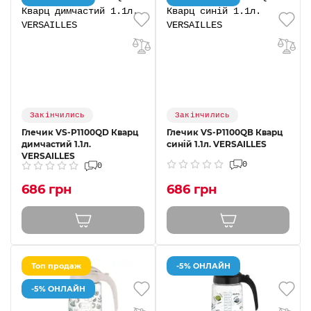
Закінчились
Закінчились
Глечик VS-P1100QD Кварц
Глечик VS-P1100QВ Кварц
димчастий 1.1л.
синій 1.1л. VERSAILLES
VERSAILLES
0
0
686 грн
686 грн
Топ продаж
-5% ОНЛАЙН
-5% ОНЛАЙН