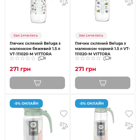
Закінчились
Закінчились
Глечик скляний Beluga з
Глечик скляний Beluga з
малюнком бежевий 1.5 л
малюнком чорний 1.5 л VT-
VT-111020-М VITTORA
111020-М VITTORA
0
0
271 грн
271 грн
-5% ОНЛАЙН
-5% ОНЛАЙН