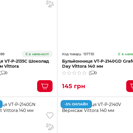
788
157735
Є в наявності
Є в наяв
я VT-P-2135С Шоколад
Бульйонниця VT-P-2140GD Graf
м Vittora
Day Vittora 140 мм
0
0
145 грн
-5% ОНЛАЙН