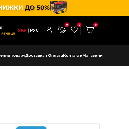
НИЖКИ
ДО 50%
0
0
0
00
УКР
РУС
П’ятниця
ення товару
Доставка і Оплата
Контакти
Магазини