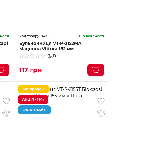
147151
ності
Є в наявності
арі
Бульйонниця VT-P-2152MA
Мадонна Vittora 152 мм
0
117 грн
Топ продаж
АКЦІЯ -49%
-5% ОНЛАЙН