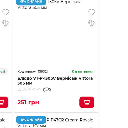
-5% ОНЛАЙН
156021
сті
Є в наявності
Блюдо VT-P-1305V Вернісаж Vittora
305 мм
0
251 грн
-5% ОНЛАЙН