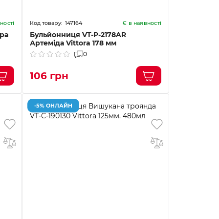
147164
ності
Є в наявності
ра
Бульйонниця VT-P-2178AR
Артеміда Vittora 178 мм
0
106 грн
-5% ОНЛАЙН