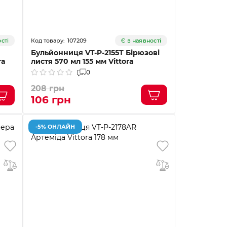
107209
сті
Є в наявності
Бульйонниця VT-P-2155Т Бірюзові
ra
листя 570 мл 155 мм Vittora
0
208 грн
106 грн
-5% ОНЛАЙН