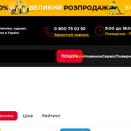
10%
ВЕЛИКИЙ
РОЗПРОДАЖ
З
9:00 до 18:
0 800 75 02 50
ехніки, садової,
ки в Україні
Понеділок - 
Зворотній дзвінок
ПОШУК
Акція
Новинки
Сервіс
Поверн
ванням
Ціна
Рейтинг