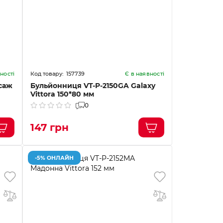
157739
ності
Є в наявності
саж
Бульйонниця VT-P-2150GA Galaxy
Vittora 150*80 мм
0
147 грн
-5% ОНЛАЙН