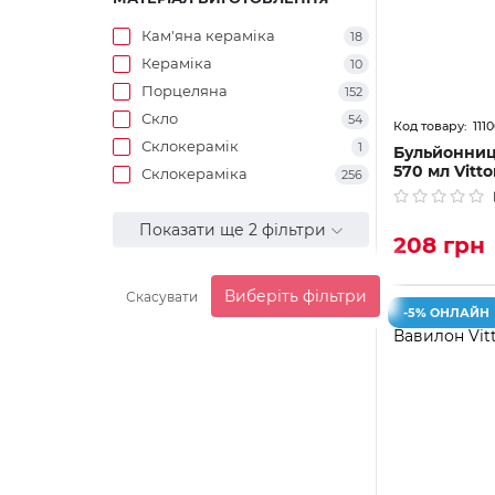
Кам'яна кераміка
18
Кераміка
10
Порцеляна
152
Скло
54
111
Склокерамік
1
Бульйонниц
570 мл Vitto
Склокераміка
256
Показати ще 2 фільтри
208 грн
Виберіть фільтри
Скасувати
-5% ОНЛАЙН