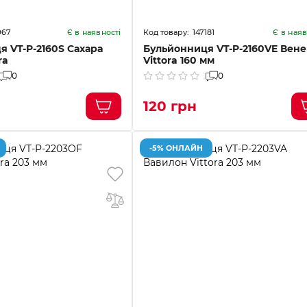
967
147181
Є в наявності
Є в наяв
 VT-P-2160S Сахара
Бульйонниця VT-P-2160VE Вене
ra
Vittora 160 мм
0
0
120 грн
-5% ОНЛАЙН