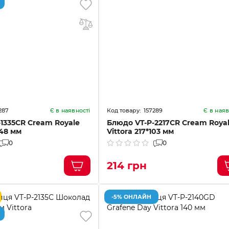
287
157289
Є в наявності
Є в наяв
1335CR Cream Royale
Блюдо VT-P-2217CR Cream Roya
148 мм
Vittora 217*103 мм
0
0
214 грн
-5% ОНЛАЙН