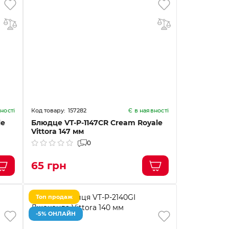
157282
ності
Є в наявності
le
Блюдце VT-P-1147CR Cream Royale
Vittora 147 мм
0
65 грн
Топ продаж
-5% ОНЛАЙН