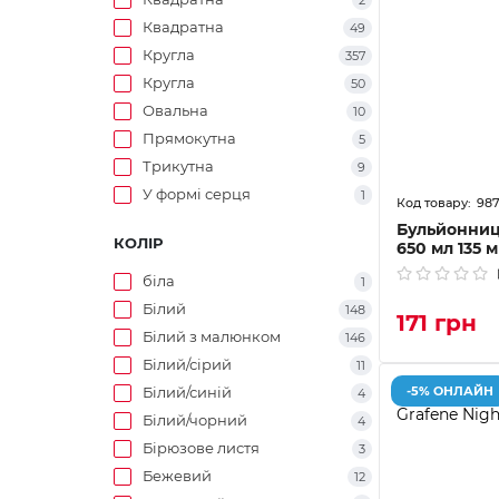
2
Квадратна
49
Кругла
357
Кругла
50
Овальна
10
Прямокутна
5
Трикутна
9
У формі серця
1
98
Бульйонниц
КОЛІР
650 мл 135 м
біла
1
Білий
148
171 грн
Білий з малюнком
146
Білий/сірий
11
-5% ОНЛАЙН
Білий/синій
4
Білий/чорний
4
Бірюзове листя
3
Бежевий
12