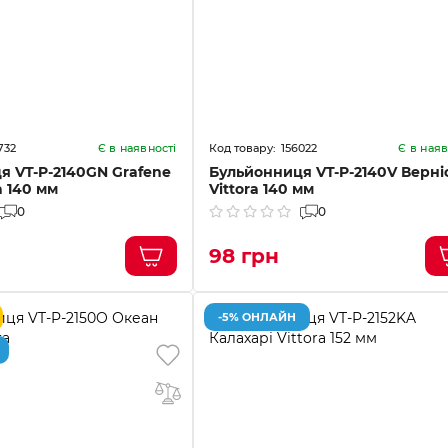
732
156022
Є в наявності
Є в наяв
я VT-P-2140GN Grafene
Бульйонниця VT-P-2140V Верні
a 140 мм
Vittora 140 мм
0
0
98 грн
-5% ОНЛАЙН