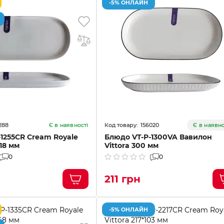
-5% ОНЛАЙН
288
156020
Є в наявності
Є в наявно
1255CR Cream Royale
Блюдо VT-P-1300VA Вавилон
118 мм
Vittora 300 мм
0
0
211 грн
-5% ОНЛАЙН