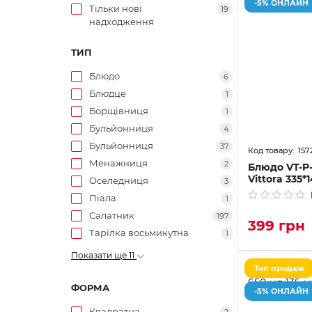
-5% ОНЛАЙН
Тільки нові
19
надходження
ТИП
Блюдо
6
Блюдце
1
Борщівниця
1
Бульйонниця
4
Бульйонниця
37
157
Менажниця
2
Блюдо VT-P-
Vittora 335*
Оселедниця
3
Піала
1
Салатник
197
399 грн
Тарілка восьмикутна
1
Показати ще 11
Топ продаж
ФОРМА
-5% ОНЛАЙН
Квадратна