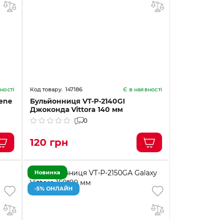
147186
ності
Є в наявності
ene
Бульйонниця VT-P-2140GI
Джоконда Vittora 140 мм
0
120 грн
Новинка
-5% ОНЛАЙН