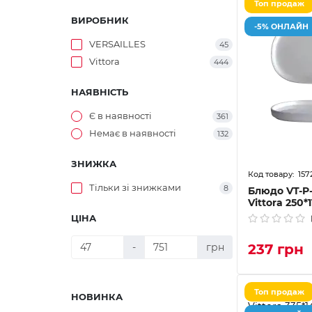
Топ продаж
ВИРОБНИК
-5% ОНЛАЙН
VERSAILLES
45
Vittora
444
НАЯВНІСТЬ
Є в наявності
361
Немає в наявності
132
ЗНИЖКА
157
Тільки зі знижками
8
Блюдо VT-P-
Vittora 250*
ЦІНА
-
грн
237 грн
Топ продаж
НОВИНКА