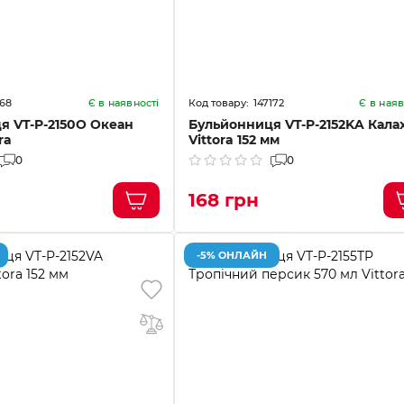
068
147172
Є в наявності
Є в наяв
я VT-P-2150O Океан
Бульйонниця VT-P-2152KA Калах
ra
Vittora 152 мм
0
0
168 грн
-5% ОНЛАЙН