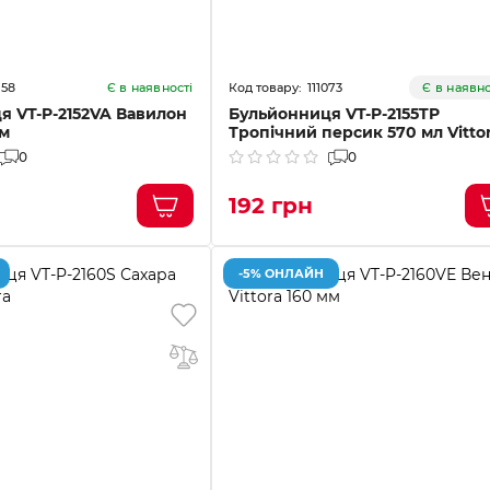
158
111073
Є в наявності
Є в наявно
я VT-P-2152VA Вавилон
Бульйонниця VT-P-2155TP
мм
Тропічний персик 570 мл Vitto
0
0
192 грн
-5% ОНЛАЙН