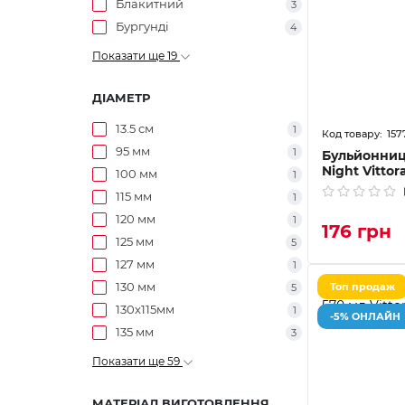
Блакитний
3
Бургунді
4
Показати ще 19
ДІАМЕТР
13.5 см
1
157
95 мм
1
Бульйонниц
Night Vittor
100 мм
1
115 мм
1
120 мм
1
176 грн
125 мм
5
127 мм
1
130 мм
Топ продаж
5
130x115мм
1
-5% ОНЛАЙН
135 мм
3
Показати ще 59
МАТЕРІАЛ ВИГОТОВЛЕННЯ