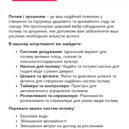
Полив і зрошення
– це ваш надійний помічник у
створенні та підтримці здорового та врожайного саду чи
городу. Ми пропонуємо широкий вибір обладнання для
поливу та зрошення, яке допоможе вам забезпечити ваші
рослини необхідною кількістю вологи.
В нашому асортименті ви знайдете:
Системи дощування:
Ідеальний варіант для
поливу великих площ, газонів та
сільськогосподарських культур.
Насоси для поливу:
Надійні та потужні насоси для
подачі води з різних джерел.
Шланги та фітинги:
Якісні та довговічні шланги та
фітинги для створення надійних систем поливу.
Таймери та контролери:
Пристрої для
автоматичного управління поливом.
Розпилювачі та спринклери:
Різноманітні
розпилювачі та спринклери для різних видів поливу.
Переваги наших систем поливу:
Економія води
Збільшення врожайності
Зменшення витрат на догляд за рослинами