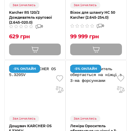
Закінчились
Закінчились
Karcher RS ​​120/2
Візок для шлангу НС 50
Дождеватель кругової
Karcher (2.645-254.0)
(2.645-020.0)
0
0
629 грн
99 999 грн
-5% ОНЛАЙН
-5% ОНЛАЙН
Закінчились
Закінчились
Дощувач KARCHER OS
Леміра Ороситель
5.320SV
обертається на ніжці з 3-