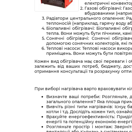
електричні конвектор
Газові обігрівачі: Г
вбудованими (наприкл
Радіатори центрального опалення: Ра
теплоносій (наприклад, гарячу воду аб
Біопаливні обігрівачі: Біопаливні об
тепла. Вони можуть бути пічними, камі
Сонячні обігрівачі: Сонячні обігрі
допомогою сонячних колекторів, які 
Теплові насоси: Теплові насоси вико
приміщень. Вони можуть бути повітр
Кожен вид обігрівача має свої переваги і 
залежить від ваших потреб, бюджету, дос
отримання консультації та розрахунку опт
При виборі нагрівача варто враховувати кіл
Визначте ваші потреби: Розгляньте, 
загального опалення? Яка площа примі
Вивчіть різні типи нагрівачів: Існує б
котли і т.д. Дослідіть кожен тип, озн
Врахуйте енергоефективність: Приділ
енергії та потенційну економію енерг
Розгляньте простір і монтаж: Зверні
вентиляції або з'єднань з системами о