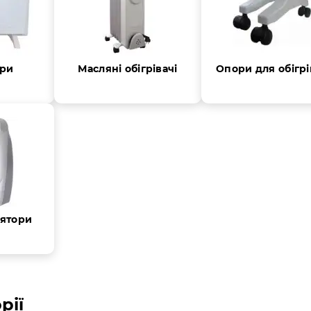
ори
Масляні обігрівачі
Опори для обігрі
ятори
рії