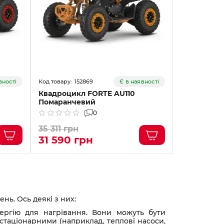
152869
15
вності
Є в наявності
Квадроцикл FORTE AU110
Квадроцик
Помаранчевий
Жовтий
0
35 311 грн
35 590 гр
31 590 грн
31 000 
нь. Ось деякі з них:
енергію для нагрівання. Вони можуть бути
 стаціонарними (наприклад, теплові насоси,