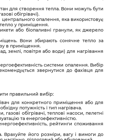
бутан для створення тепла. Вони можуть бути
зові обігрівачі).
 центрального опалення, яка використовує
 тепло у приміщення.
брикети або біопаливні гранули, як джерело
иміщень. Вони збирають сонячне тепло за
азу в приміщення.
, землі, повітря або води) для нагрівання
енергоефективність системи опалення. Вибір
Рекомендується звернутися до фахівця для
бити правильний вибір:
грівач для конкретного приміщення або для
хідну потужність і тип нагрівача.
, газові обігрівачі, теплові насоси, пелетні
плуатацію та енергоефективністю.
 енергоефективність, рейтинги споживання
. Врахуйте його розміри, вагу і вимоги до
ся настінно, підлоговий або вбудований.