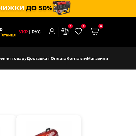
НИЖКИ
ДО 50%
0
0
0
00
УКР
РУС
П’ятниця
ення товару
Доставка і Оплата
Контакти
Магазини