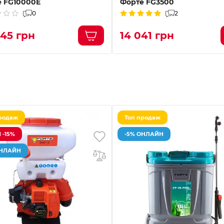
 FG10000E
Форте FG3500
0
2
445 грн
14 041 грн
родаж
Топ продаж
 -15%
-5% ОНЛАЙН
ОНЛАЙН