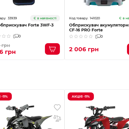
33939
141020
Є в наявності
Є в н
бприскувач Forte 3WF-3
Обприскувач акумуляторн
CF-16 PRO Forte
0
0
 грн
2 006 грн
6 грн
 -11%
АКЦІЯ -11%