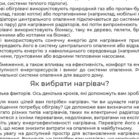
и, системи теплого підлоги).
азові обігрівачі використовують природний газ або пропан-
ад, газові котли) або портативними (наприклад, мобільні га
діатори центрального опалення підключаються до системи
о пару) для нагрівання радіаторів, які потім випромінюють
ігрівачі використовують біомасу, таку як дерево, пелети, 
нними або котлами на біомасі.
вачі використовують сонячну енергію для нагрівання пр
передають його в систему центрального опалення або відр
ристовують енергію з навколишнього середовища (наприклад
яними, ґрунтовими або водними тепловими насосами.
обмеження, а також впливає на ефективність, комфорт та 
тупності енергоресурсів і вимог до системи опалення. 
имальної системи опалення для вашого дому.
Як вибрати нагрівач?
ька факторів. Ось декілька кроків, які допоможуть вам зро
для яких цілей вам потрібен нагрівач. Чи ви шукаєте на
щення потребує обігріву? Це допоможе вам визначити необ
агато різних типів нагрівачів, таких як електричні радіатори
айомтеся з їхніми перевагами, недоліками, витратами на екс
іть увагу енергоефективності нагрівача. Перевірте його
ії, що може знизити витрати на опалення в майбутньому.
ть увагу на доступний простір для встановлення нагрівача
палення. Визначте, чи потрібен вам нагрівач, що монтуєть