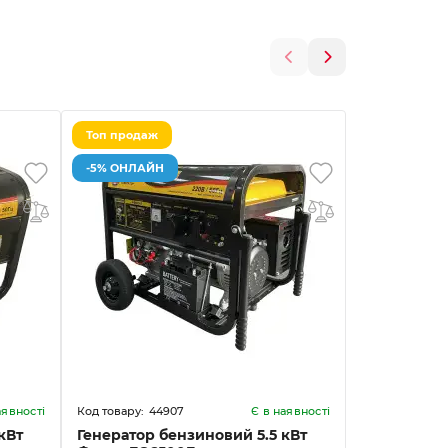
Топ продаж
Топ продаж
-5% ОНЛАЙН
-5% ОНЛАЙ
44907
63
аявності
Є в наявності
кВт
Генератор бензиновий 5.5 кВт
Генератор 