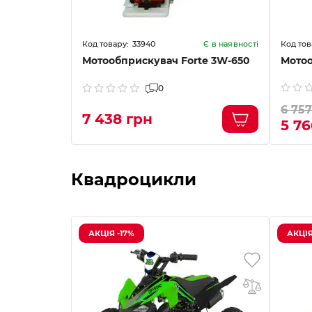
33940
Є в наявності
Мотообприскувач Forte 3W-650
Мотоо
0
6 757
7 438 грн
5 76
Квадроцикли
АКЦІЯ -17%
АКЦІЯ