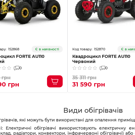
152868
152870
Є в наявності
Є в ная
оцикл FORTE AU110
Квадроцикл FORTE AU110
ий
Червоний
0
0
1 грн
35 311 грн
90 грн
31 590 грн
Види обігрівачів
ігрівачів, які можуть бути використані для опалення приміще
чі: Електричні обігрівачі використовують електричну 
ад, радіатори, конвектори, інфрачервоні обігрівачі) або