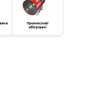
вача
Промислові
обігрівачі