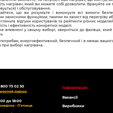
ть нагрівач, який ви можете собі дозволити. Врахуйте не т
вується) і обслуговування.
айтеся, що ви розумієте і виконуєте всі вимоги безпек
ми захисними функціями, такими як захист від перегріву 
егляньте відгуки користувачів та рейтинги різних моделе
сть і ефективність конкретної моделі.
не впевнені у своєму виборі, зверніться до фахівця, який
ь.
 потребам, енергоефективний, безпечний і в межах вашого
 при виборі нагрівача.
 800 75 02 50
Інформація
воротній дзвінок
Вакансії
:00 до 18:00
онеділок - П’ятниця
Виробники