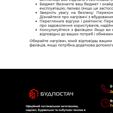
Бюджет: Визначте ваш бюджет і знайді
експлуатацію, паливо (якщо це застосо
Зверніть увагу на безпеку: Перекон
Дізнайтеся про нагрівачі з вбудовани
Перегляньте відгуки і рейтинги: Пер
про задоволення користувачів, надійні
Консультуйтеся з фахівцем: Якщо ви 
відповідно до ваших потреб і обмежен
Обирайте нагрівач, який відповідає вашим
фахівців, якщо потрібна додаткова допомога
0
З
9
П
Офіційний постачальник мототехніки,
садової, будівельної та побутової техніки в