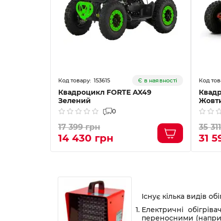
153615
Є в наявності
Квадроцикл FORTE AX49
Квадр
Зелений
Жовт
0
17 399 грн
35 31
14 430 грн
31 5
Існує кілька видів об
Електричні обігріва
переносними (наприкл