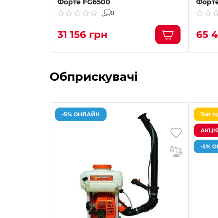
Форте FG6500
Форте
0
31 156 грн
65 
Обприскувачі
-5% ОНЛАЙН
Топ п
АКЦІЯ
-5% 