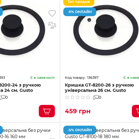
Топ продаж
-5% ОНЛАЙН
393
136397
Є в наявності
Є в наяв
8200-24 з ручкою
Кришка GT-8200-26 з ручкою
а 24 см. Gusto
універсальна 26 см. Gusto
0
0
459 грн
-5% ОНЛАЙН