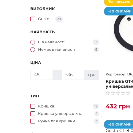
Топ продаж
ВИРОБНИК
-5% ОНЛАЙН
Gusto
20
НАЯВНІСТЬ
Є в наявності
13
Немає в наявності
9
ЦІНА
136
-
грн
Кришка GT-
універсальн
ТИП
432 грн
Кришка
17
Кришка універсальна
1
Ручка для кришки
3
-5% ОНЛАЙН