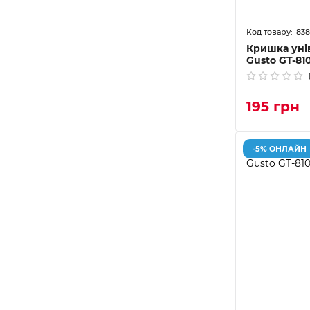
838
Кришка уні
Gusto GT-81
195 грн
-5% ОНЛАЙН