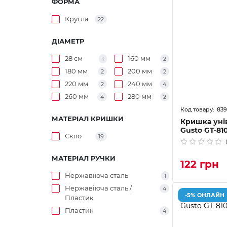
ФОРМА
Кругла
22
ДІАМЕТР
28 см
160 мм
1
2
180 мм
200 мм
2
2
220 мм
240 мм
2
4
260 мм
280 мм
4
2
839
МАТЕРІАЛ КРИШКИ
Кришка уні
Gusto GT-81
Скло
19
МАТЕРІАЛ РУЧКИ
122 грн
Нержавіюча сталь
1
Нержавіюча сталь /
4
-5% ОНЛАЙН
Пластик
Пластик
4