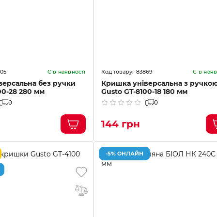
05
83869
Є в наявності
Є в наяв
версальна без ручки
Кришка універсальна з ручко
00-28 280 мм
Gusto GT-8100-18 180 мм
0
0
144 грн
-5% ОНЛАЙН