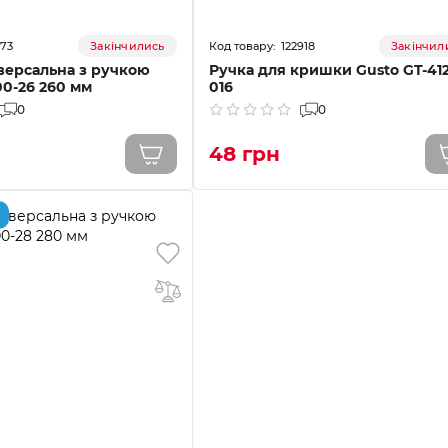
73
122918
Закінчились
Закінчил
версальна з ручкою
Ручка для кришки Gusto GT-412
00-26 260 мм
016
0
0
48 грн