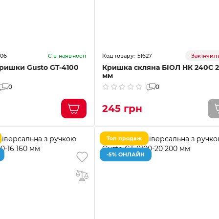
306
51627
Є в наявності
Закінчил
кришки Gusto GT-4100
Кришка скляна БІОЛ НК 240С 
мм
0
0
245 грн
Топ продаж
-5% ОНЛАЙН