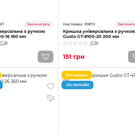
867
83870
Закінчились
Закінчил
версальна з ручкою
Кришка універсальна з ручко
00-16 160 мм
Gusto GT-8100-20 200 мм
0
0
151 грн
Топ продаж
-5% ОНЛАЙН