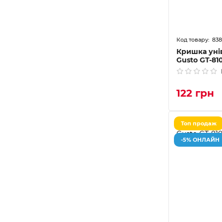
83
Кришка уні
Gusto GT-81
122 грн
Топ продаж
-5% ОНЛАЙН