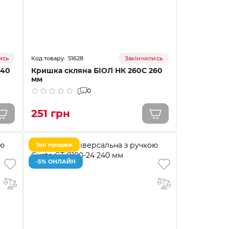
51628
ись
Закінчились
240
Кришка скляна БІОЛ НК 260С 260
мм
0
251 грн
Топ продаж
-5% ОНЛАЙН