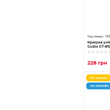
793
Кришка уні
Gusto GT-81
228 грн
Топ продаж
-5% ОНЛАЙН