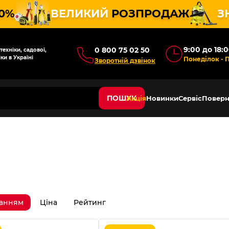
10%
ВЕЛИКИЙ
РОЗПРОДАЖ
З
9:00 до 18:
0 800 75 02 50
ехніки, садової,
ки в Україні
Понеділок - 
Зворотній дзвінок
ПОШУК
Акція
Новинки
Сервіс
Поверн
ванням
Ціна
Рейтинг