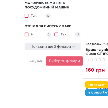
МОЖЛИВІСТЬ МИТТЯ В
ПОСУДОМИЙНІЙ МАШИНІ
Так
19
ОТВІР ДЛЯ ВИПУСКУ ПАРИ
Ні
Так
2
17
793
Показати ще 2 фільтри
Кришка уні
Gusto GT-81
Виберіть фільтри
Скасувати
160 грн
Топ продаж
-5% ОНЛАЙН