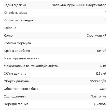
Задня підвіска
залежна, пружинний амортизатор
Кількість місць
1
Кількість циліндрів
1
Кліренс
Колір
Cіро-жовтий
Колісна формула
Країна виробник
Китай
Макс. крутний момент
Максимальна вантажопідйомність
82 кг
Об'єм двигуна
125 см³
Оберти двигуна
7500 об/хв
Обсяг паливного бака
4.6 л
Охолодження
Повітряне
Передні гальма
Дискові