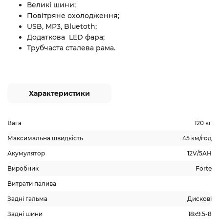
Великі шини;
Повітряне охолодження;
USB, MP3, Bluetoth;
Додаткова LED фара;
Трубчаста сталева рама.
Характеристики
Вага
120 кг
Максимальна швидкість
45 км/год
Акумулятор
12V/5AH
Виробник
Forte
Витрати палива
Задні гальма
Дискові
Задні шини
18х9.5-8