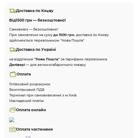
Доставка по Києву
Від
1500 грн — безкоштовно!
Самовивіз — безкоштовно!
При замовленні на суму
до 1500 грн.
доставка по Києву
здійснюється перевізником "Нова Пошта".
Доставка по Україні
на відділення
"Нова Пошта"
за тарифами перевізника.
Делівері
— для великогабаритного товару.
Оплата
Готівковий розрахунок
Безготівковий ПДВ
Термінал при самовивезенні з м.Київ
Накладений платіж
Оплата онлайн
Оплата частинами