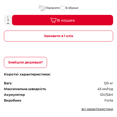
Порівняти
В обране
В кошик
Замовити в 1 клік
Знайшли дешевше?
Короткі характеристики:
Вага
120 кг
Максимальна швидкість
45 км/год
Акумулятор
12V/5AH
Виробник
Forte
всі характеристики