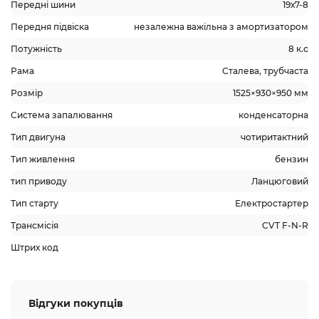
Передні шини
19х7-8
Передня підвіска
незалежна важільна з амортизатором
Потужність
8 к.с
Рама
Сталева, трубчаста
Розмір
1525×930×950 мм
Система запалювання
конденсаторна
Тип двигуна
чотиритактний
Тип живлення
бензин
тип приводу
Ланцюговий
Тип старту
Електростартер
Трансмісія
CVT F-N-R
Штрих код
Відгуки покупців