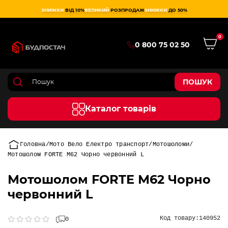
ЗНИЖКИ
ВІД 10%
ВЕЛИКИЙ
РОЗПРОДАЖ
ЗНИЖКИ
ДО 50%
0
0 800 75 02 50
ПОШУК
Каталог товарів
Головна
Мото Вело Електро транспорт
Мотошоломи
Мотошолом FORTE М62 Чорно червонний L
Мотошолом FORTE М62 Чорно
червонний L
Код товару:
140952
0