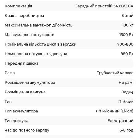
Комплектація
Зарядний пристрій 54.6В/2.0A
Країна виробництва
Китай
Максимальна вантажопідйомність
100 кг
Максимальна потужність
1500 Вт
Номінальна кількість циклів зарядки
700-800
Номінальна потужність двигуна
980 Вт
Передня підвіска
Рама
Трубчастий каркас
Розміщення акумулятора
На рамі
Розміщення двигуна
Заднє
Тип
Пітбайк
Тип акумулятора
Літій-іонний (Li-ion)
Тип двигуна
Електричний
Час до повного заряду
6-8 год