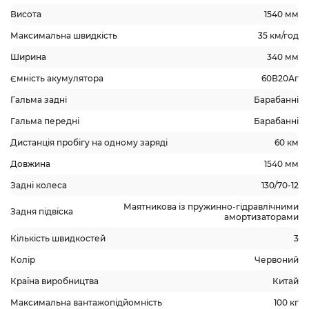
Висота
1540 мм
Максимальна швидкість
35 км/год
Ширина
340 мм
Ємність акумулятора
60В20Аг
Гальма задні
Барабанні
Гальма передні
Барабанні
Дистанція пробігу на одному заряді
60 км
Довжина
1540 мм
Задні колеса
130/70-12
Маятникова із пружинно-гідравлічними
Задня підвіска
амортизаторами
Кількість швидкостей
3
Колір
Червоний
Країна виробництва
Китай
Максимальна вантажопідйомність
100 кг