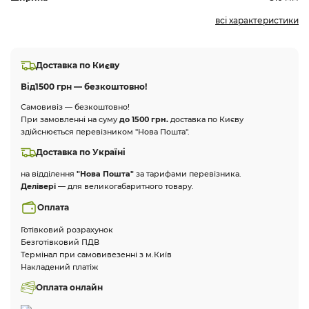
всі характеристики
Доставка по Києву
Від
1500 грн — безкоштовно!
Самовивіз — безкоштовно!
При замовленні на суму
до 1500 грн.
доставка по Києву
здійснюється перевізником "Нова Пошта".
Доставка по Україні
на відділення
"Нова Пошта"
за тарифами перевізника.
Делівері
— для великогабаритного товару.
Оплата
Готівковий розрахунок
Безготівковий ПДВ
Термінал при самовивезенні з м.Київ
Накладений платіж
Оплата онлайн