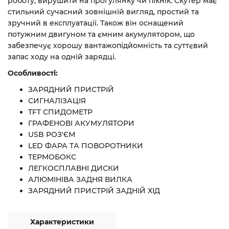
роботу, вирушити на прогулянку чи пікнік. Скутер має
стильний сучасний зовнішній вигляд, простий та
зручний в експлуатації. Також він оснащений
потужним двигуном та ємним акумулятором, що
забезпечує хорошу вантажопідйомність та суттєвий
запас ходу на одній зарядці.
Особливості:
ЗАРЯДНИЙ ПРИСТРІЙ
СИГНАЛІЗАЦІЯ
TFT СПИДОМЕТР
ГРАФЕНОВІ АКУМУЛЯТОРИ
USB РОЗ'ЄМ
LED ФАРА ТА ПОВОРОТНИКИ
ТЕРМОБОКС
ЛЕГКОСПЛАВНІ ДИСКИ
АЛЮМІНІВА ЗАДНЯ ВИЛКА
ЗАРЯДНИЙ ПРИСТРІЙ ЗАДНІЙ ХІД
Характеристики