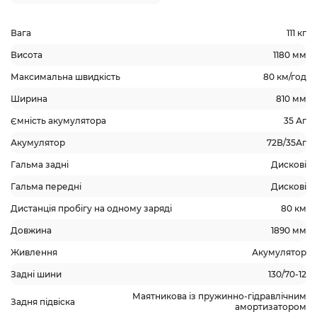
Вага
111 кг
Висота
1180 мм
Максимальна швидкість
80 км/год
Ширина
810 мм
Ємність акумулятора
35 Аг
Акумулятор
72В/35Аг
Гальма задні
Дискові
Гальма передні
Дискові
Дистанція пробігу на одному заряді
80 км
Довжина
1890 мм
Живлення
Акумулятор
Задні шини
130/70-12
Маятникова із пружинно-гідравлічним
Задня підвіска
амортизатором