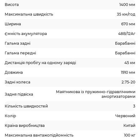
Висота
1400 мм
Максимальна швидкість
35 км/год
Ширина
670 мм
Ємність акумулятора
48В/12Аг
Гальма задні
Барабанні
Гальма передні
Барабанні
Дистанція пробігу на одному заряді
45 км
Довжина
1910 мм
Задні колеса
2.75-20
Маятникова із пружинно-гідравлічними
Задня підвіска
амортизаторами
Кількість швидкостей
3
Колір
Червоний
Країна виробництва
Китай
Максимальна вантажопідйомність
100 кг