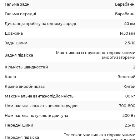
Гальма задні
Барабанні
Гальма передні
Барабанні
Дистанція пробігу на одному заряді
40 км
Довжина
1450 мм
Задні шини
2.5-10
Маятникова із пружинно-гідравлічними
Задня підвіска
амортизаторами
Кількість швидкостей
2
Колір
Зелений
Країна виробництва
Китай
Максимальна вантажопідйомність
100 кг
Номінальна кількість циклів зарядки
700-800
Номінальна потужність двигуна
500 Вт
Передні шини
2.5-10
Телескопічна вилка з гідравлічними
Передня підвіска
амортизаторами