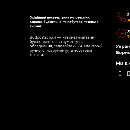
0
Офіційний постачальник мототехніки,
З
садової, будівельної та побутової техніки в
Україні
9
П
Budpostach.ua — інтернет-магазин
будівельного інструменту та
Україн
обладнання, садової техніки, електро- і
ручного інструменту та побутової
Борис
техніки.
Ми в 