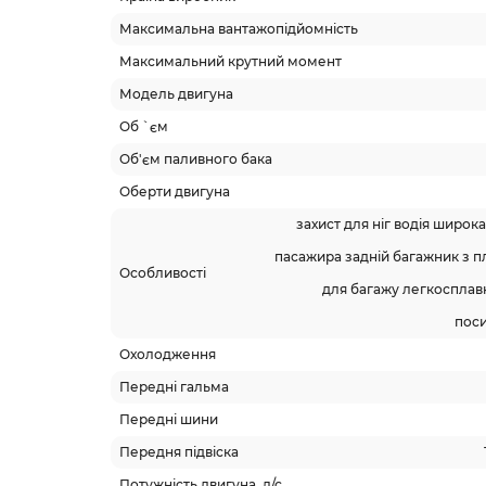
Максимальна вантажопідйомність
Максимальний крутний момент
Модель двигуна
Об `єм
Об'єм паливного бака
Оберти двигуна
захист для ніг водія широка
пасажира задній багажник з 
Особливості
для багажу легкосплавн
поси
Охолодження
Передні гальма
Передні шини
Передня підвіска
Потужність двигуна, л/с