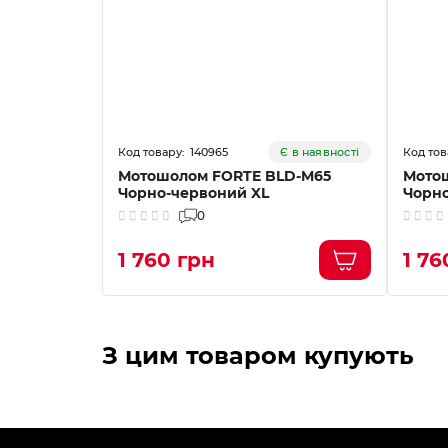
140965
Є в наявності
Мотошолом FORTE BLD-M65
Мото
Чорно-червоний XL
Чорн
0
1 760 грн
1 76
З цим товаром купують