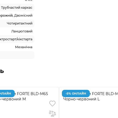
Трубчастий каркас
орожній
, Двомісний
Чотиритактний
Ланцюговий
ктростарт/кікстарта
Механічна
ь
ОНЛАЙН
-5% ОНЛАЙН