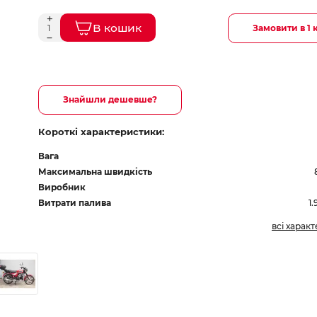
В кошик
Замовити в 1 
Знайшли дешевше?
Короткі характеристики:
Вага
Максимальна швидкість
Виробник
Витрати палива
1.
всі харак