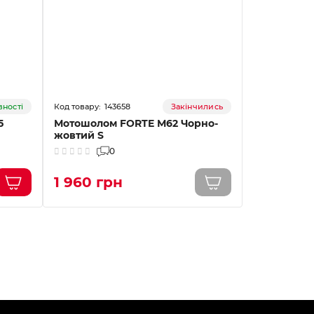
143658
14
вності
Закінчились
5
Мотошолом FORTE М62 Чорно-
Мотошолом
жовтий S
жовтий М
0
1 960 грн
1 960 г