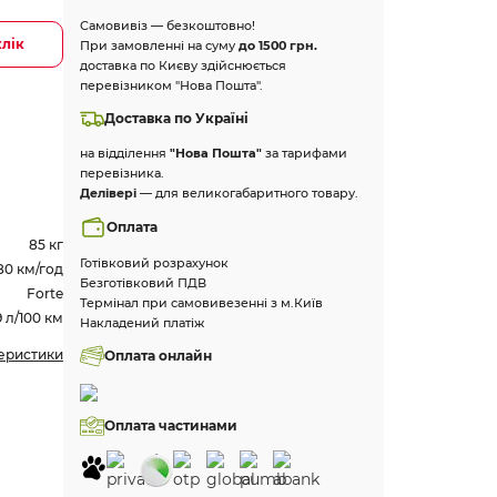
Самовивіз — безкоштовно!
клік
При замовленні на суму
до 1500 грн.
доставка по Києву здійснюється
перевізником "Нова Пошта".
Доставка по Україні
на відділення
"Нова Пошта"
за тарифами
перевізника.
Делівері
— для великогабаритного товару.
Оплата
85 кг
Готівковий розрахунок
80 км/год
Безготівковий ПДВ
Forte
Термінал при самовивезенні з м.Київ
9 л/100 км
Накладений платіж
теристики
Оплата онлайн
Оплата частинами