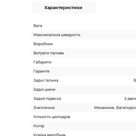
Характеристики
Вага
Максимальна швидкість
Виробник
Витрати палива
Габарити
Гарантія
Задні гальма
Б
Задні шини
Задня підвіска
З дво
Зчеплення
Механічне. Багатодіск
Кількість циліндрів
Колір
Країна виробник