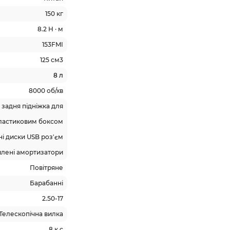
150 кг
8.2 Н · м
153FMI
125 см3
8 л
8000 об/хв
 задня підніжка для
пластиковим боксом
і диски USB роз'єм
лені амортизатори
Повітряне
Барабанні
2.50-17
Телескопічна вилка
8 к.с