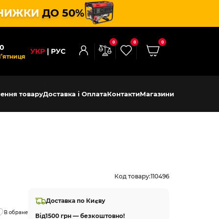
НИЖКИ
ДО 50%
0
0
0
00
УКР
РУС
П’ятниця
ення товару
Доставка і Оплата
Контакти
Магазини
Код товару:
110496
Доставка по Києву
В обране
Від
1500 грн — безкоштовно!