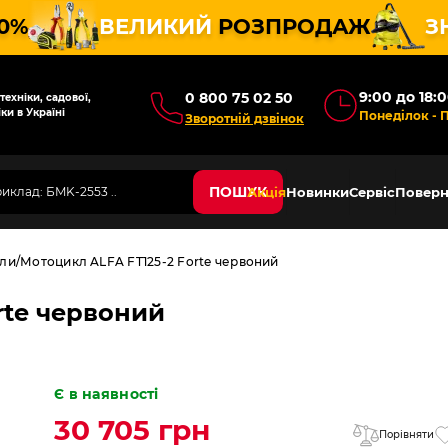
10%
ВЕЛИКИЙ
РОЗПРОДАЖ
З
9:00 до 18:
0 800 75 02 50
ехніки, садової,
ки в Україні
Понеділок - 
Зворотній дзвінок
ПОШУК
Акція
Новинки
Сервіс
Поверн
ли
Мотоцикл ALFA FT125-2 Forte червоний
rte червоний
Є в наявності
30 705 грн
Порівняти