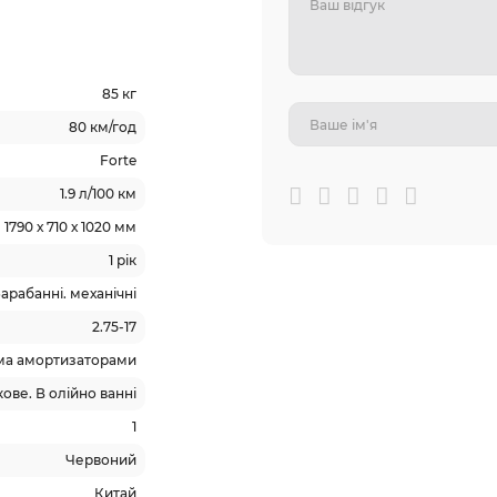
85 кг
80 км/год
Forte
1.9 л/100 км
1790 х 710 х 1020 мм
1 рік
арабанні. механічні
2.75-17
ма амортизаторами
ове. В олійно ванні
1
Червоний
Китай