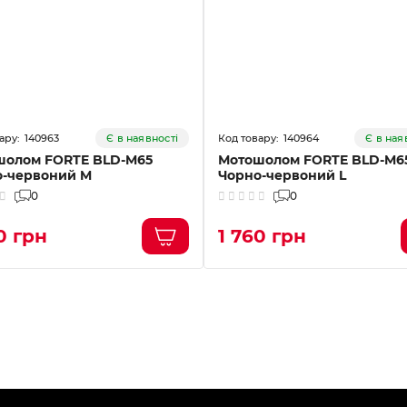
140963
140964
Є в наявності
Є в ная
шолом FORTE BLD-M65
Мотошолом FORTE BLD-M6
о-червоний M
Чорно-червоний L
0
0
0 грн
1 760 грн