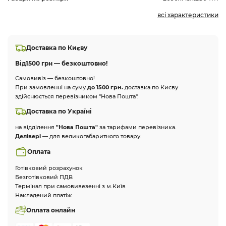
всі характеристики
Доставка по Києву
Від
1500 грн — безкоштовно!
Самовивіз — безкоштовно!
При замовленні на суму
до 1500 грн.
доставка по Києву
здійснюється перевізником "Нова Пошта".
Доставка по Україні
на відділення
"Нова Пошта"
за тарифами перевізника.
Делівері
— для великогабаритного товару.
Оплата
Готівковий розрахунок
Безготівковий ПДВ
Термінал при самовивезенні з м.Київ
Накладений платіж
Оплата онлайн