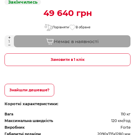
Закінчились
49 640 грн
Порівняти
В обране
Немає в наявності
Замовити в 1 клік
Знайшли дешевше?
Короткі характеристики:
Вага
110 кг
Максимальна швидкість
120 км/год
Виробник
Forte
Габаритні розміри
2090х715х1280 мм