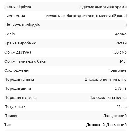
Задня підвіска
З двома амортизаторами
Зчеплення
Механічне, багатодискове, в масляній ванні
Кількість циліндрів
1
Колір
Чорно
Країна виробник
Китай
Об'єм двигуна
150 см3
Об'єм паливного бака
14 л
Охолодження
Повітряне
Передні гальма
Дискові з вентиляцією
Передні шини
2.75-18
Передня підвіска
Телескопічна вилка
Потужність
12 л.с
Привід
Ланцюговий
Тип
Дорожній
, Двомісний