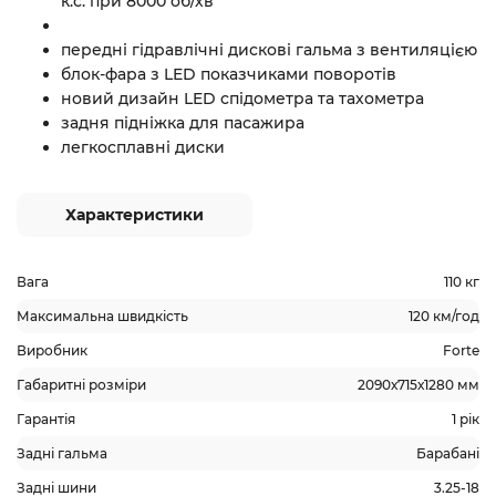
к.с. при 8000 об/хв
передні гідравлічні дискові гальма з вентиляцією
блок-фара з LED показчиками поворотів
новий дизайн LED спідометра та тахометра
задня підніжка для пасажира
легкосплавні диски
Характеристики
Вага
110 кг
Максимальна швидкість
120 км/год
Виробник
Forte
Габаритні розміри
2090х715х1280 мм
Гарантія
1 рік
Задні гальма
Барабані
Задні шини
3.25-18