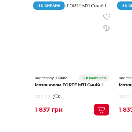
-5% ОНЛАЙН
-5% 
143682
Є в наявності
Мотошолом FORTE M71 Синій L
Мотош
0
1 837 грн
1 83