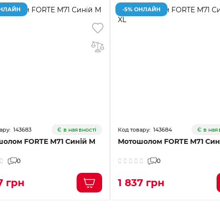
ОНЛАЙН
-5% ОНЛАЙН
143683
143684
Є в наявності
Є в ная
олом FORTE M71 Синій M
Мотошолом FORTE M71 Син
0
0
7 грн
1 837 грн