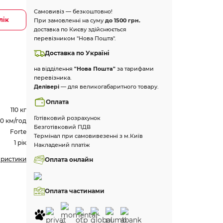
Самовивіз — безкоштовно!
лік
При замовленні на суму
до 1500 грн.
доставка по Києву здійснюється
перевізником "Нова Пошта".
Доставка по Україні
на відділення
"Нова Пошта"
за тарифами
перевізника.
Делівері
— для великогабаритного товару.
Оплата
110 кг
Готівковий розрахунок
00 км/год
Безготівковий ПДВ
Forte
Термінал при самовивезенні з м.Київ
1 рік
Накладений платіж
еристики
Оплата онлайн
Оплата частинами