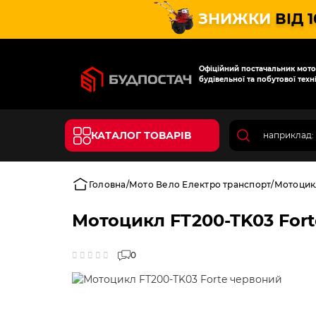
ЗНИЖКИ
ВІД 
Офіційний постачальник мотот
будівельної та побутової техні
КАТАЛОГ ТОВАРІВ
Головна
Мото Вело Електро транспорт
Мотоцик
Мотоцикл FT200-TK03 For
0