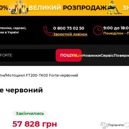
10%
ВЕЛИКИЙ
РОЗПРОДАЖ
З
9:00 до 18:
0 800 75 02 50
ехніки, садової,
ки в Україні
Понеділок - 
Зворотній дзвінок
ПОШУК
Акція
Новинки
Сервіс
Поверн
ли
Мотоцикл FT200-TK03 Forte червоний
te червоний
Закінчились
57 828 грн
Порівняти