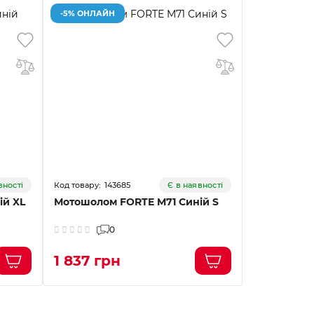
-5% ОНЛАЙН
-5% ОНЛАЙ
143685
14
вності
Є в наявності
ій XL
Мотошолом FORTE M71 Синій S
Мотошолом
Чорно-чер
0
1 837 грн
1 760 г