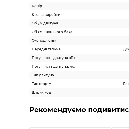
Колір
Країна виробник
Об'єм двигуна
Об'єм паливного бака
Охолодження
Передні гальма
Дис
Потужність двигуна кВт
Потужність двигуна, л/с
Тип двигуна
Тип старту
Еле
Штрих код
Рекомендуємо подивитис