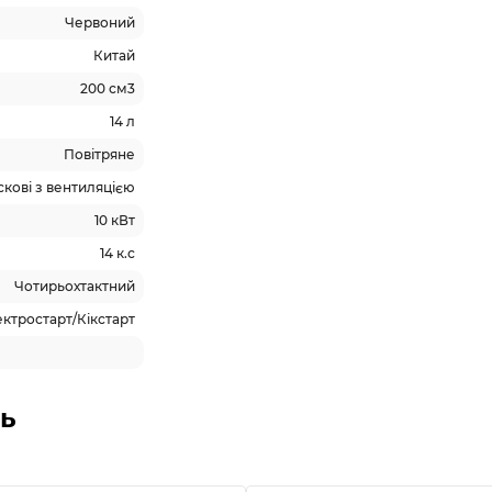
Червоний
Китай
200 см3
14 л
Повітряне
кові з вентиляцією
10 кВт
14 к.с
Чотирьохтактний
ктростарт/Кікстарт
ь