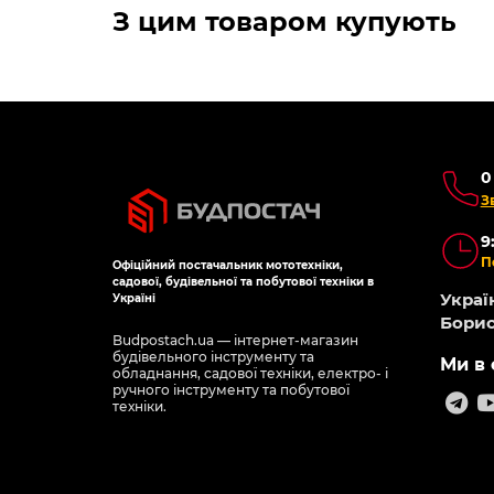
З цим товаром купують
0
З
9
П
Офіційний постачальник мототехніки,
садової, будівельної та побутової техніки в
Україн
Україні
Борис
Budpostach.ua — інтернет-магазин
будівельного інструменту та
Ми в 
обладнання, садової техніки, електро- і
ручного інструменту та побутової
техніки.