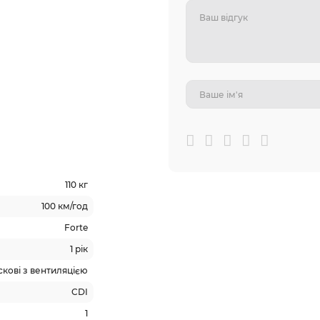
ля пасажира
вні диски
 приладів
110 кг
100 км/год
Forte
1 рік
кові з вентиляцією
CDI
1