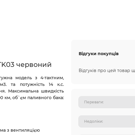
Відгуки покупців
TK03 червоний
Відгуків про цей товар щ
тужна модель з 4-тактним,
3. та потужність 14 к.с.
ня.
Максимальна швидкість
00 км
, о
б`єм паливного бака:
льним валом
ові гальма з вентиляцією