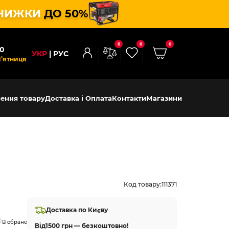
НИЖКИ
ДО 50%
0
0
0
00
УКР
РУС
П’ятниця
ення товару
Доставка і Оплата
Контакти
Магазини
Код товару:
111371
Доставка по Києву
В обране
Від
1500 грн — безкоштовно!