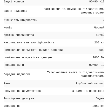
Задні колеса
90/90 -12
Маятникова із пружинно-гідравлічними
Задня підвіска
амортизаторами
Кількість швидкостей
2
Колір
Чорний
Країна виробництва
Китай
Максимальна вантажопідйомність
200 кг
Номінальна кількість циклів зарядки
2000
Номінальна потужність двигуна
2800 Вт
Передні шини
90/90 -12
Телескопічна вилка з гідравлічними
Передня підвіска
амортизаторами
Рама
Трубчастий каркас
Розміщення акумулятора
На рамі (в підніжці)
Розміщення двигуна
Заднє
Управління
Додаток