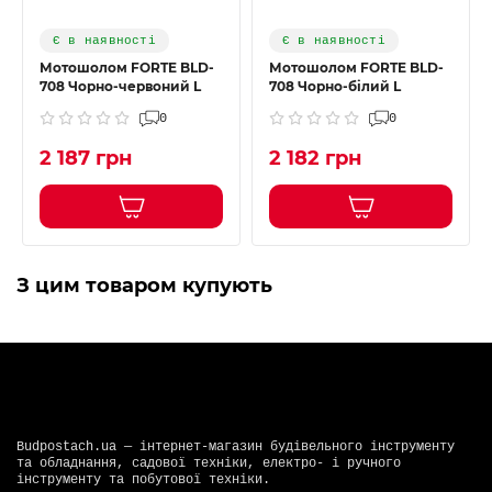
Є в наявності
Є в наявності
Мотошолом FORTE BLD-
Мотошолом FORTE BLD-
708 Чорно-червоний L
708 Чорно-білий L
0
0
2 187 грн
2 182 грн
З цим товаром купують
Budpostach.ua — інтернет-магазин будівельного інструменту
та обладнання, садової техніки, електро- і ручного
інструменту та побутової техніки.