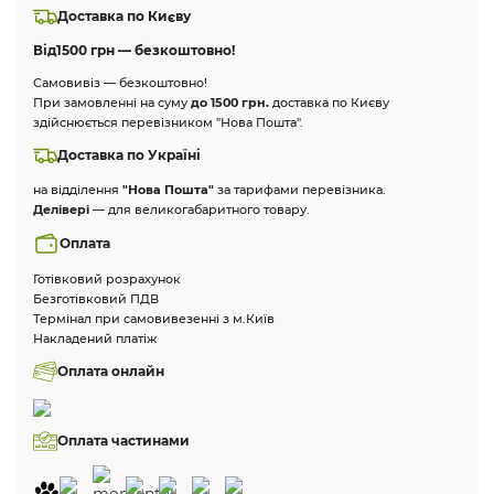
Доставка по Києву
Від
1500 грн — безкоштовно!
Самовивіз — безкоштовно!
При замовленні на суму
до 1500 грн.
доставка по Києву
здійснюється перевізником "Нова Пошта".
Доставка по Україні
на відділення
"Нова Пошта"
за тарифами перевізника.
Делівері
— для великогабаритного товару.
Оплата
Готівковий розрахунок
Безготівковий ПДВ
Термінал при самовивезенні з м.Київ
Накладений платіж
Оплата онлайн
Оплата частинами