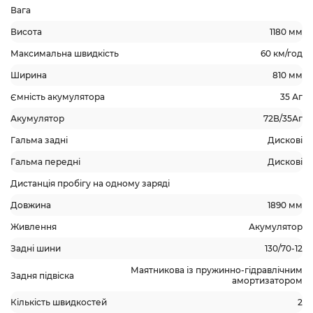
Вага
Висота
1180 мм
Максимальна швидкість
60 км/год
Ширина
810 мм
Ємність акумулятора
35 Аг
Акумулятор
72В/35Аг
Гальма задні
Дискові
Гальма передні
Дискові
Дистанція пробігу на одному заряді
Довжина
1890 мм
Живлення
Акумулятор
Задні шини
130/70-12
Маятникова із пружинно-гідравлічним
Задня підвіска
амортизатором
Кількість швидкостей
2