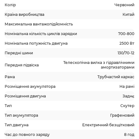
Колір
Червоний
Країна виробництва
Китай
Максимальна вантажопідйомність
Номінальна кількість циклів зарядки
700-800
Номінальна потужність двигуна
2500 Вт
Передні шини
130/70-12
Телескопічна вилка з гідравлічними
Передня підвіска
амортизаторами
Рама
Трубчастий каркас
Розміщення акумулятора
На рамі
Розміщення двигуна
Заднє
Тип
Скутер
Тип акумулятора
Графеновий
Тип двигуна
Електричний безщітковий
Час до повного заряду
8 год