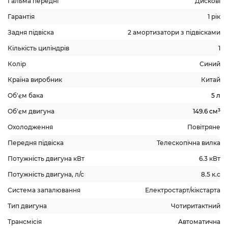
Гальма передні
Дискові
Гарантія
1 рік
Задня підвіска
2 амортизатори з підвісками
Кількість циліндрів
1
Колір
Синий
Країна виробник
Китай
Об'єм бака
5 л
Об'єм двигуна
149.6 см³
Охолодження
Повітряне
Передня підвіска
Телескопічна вилка
Потужність двигуна кВт
6.3 кВт
Потужність двигуна, л/с
8.5 к.с
Система запалювання
Електростарт/кікстарта
Тип двигуна
Чотиритактний
Трансмісія
Автоматична