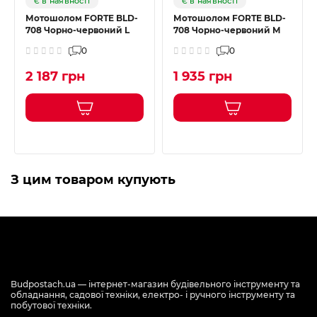
Є в наявності
Є в наявності
Мотошолом FORTE BLD-
Мотошолом FORTE BLD-
708 Чорно-червоний L
708 Чорно-червоний M
0
0
2 187 грн
1 935 грн
З цим товаром купують
Budpostach.ua — інтернет-магазин будівельного інструменту та
обладнання, садової техніки, електро- і ручного інструменту та
побутової техніки.