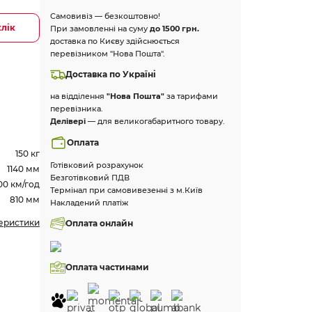
Самовивіз — безкоштовно!
клік
При замовленні на суму
до 1500 грн.
доставка по Києву здійснюється
перевізником "Нова Пошта".
Доставка по Україні
на відділення
"Нова Пошта"
за тарифами
перевізника.
Делівері
— для великогабаритного товару.
Оплата
150 кг
Готівковий розрахунок
1140 мм
Безготівковий ПДВ
00 км/год
Термінал при самовивезенні з м.Київ
810 мм
Накладений платіж
теристики
Оплата онлайн
Оплата частинами