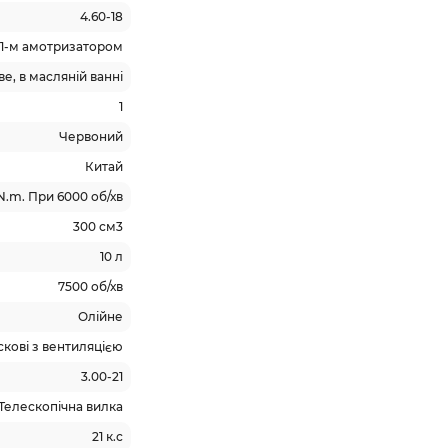
4.60-18
 1-м амотризатором
е, в масляній ванні
1
Червоний
Китай
N.m. При 6000 об/хв
300 см3
10 л
7500 об/хв
Олійне
кові з вентиляцією
3.00-21
Телескопічна вилка
21 к.с