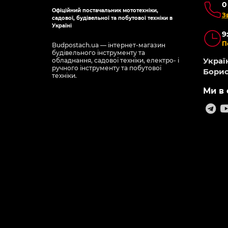
0
Офіційний постачальник мототехніки,
З
садової, будівельної та побутової техніки в
Україні
9
П
Budpostach.ua — інтернет-магазин
будівельного інструменту та
Україн
обладнання, садової техніки, електро- і
ручного інструменту та побутової
Борис
техніки.
Ми в 