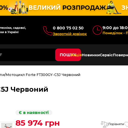
10%
ВЕЛИКИЙ
РОЗПРОДАЖ
З
9:00 до 18:
0 800 75 02 50
ехніки, садової,
ки в Україні
Понеділок - 
Зворотній дзвінок
ПОШУК
Акція
Новинки
Сервіс
Поверн
ли
Мотоцикл Forte FT300GY-C5J Червоний
C5J Червоний
Є в наявності
85 974 грн
Порівняти