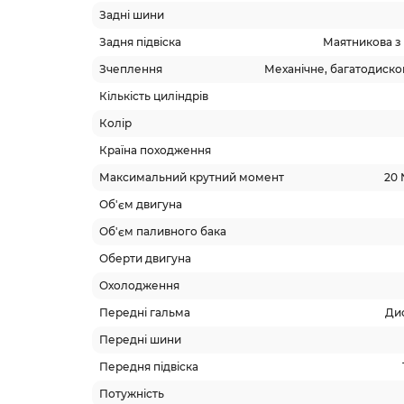
Задні шини
Задня підвіска
Маятникова з
Зчеплення
Механічне, багатодисков
Кількість циліндрів
Колір
Країна походження
Максимальний крутний момент
20 
Об'єм двигуна
Об'єм паливного бака
Оберти двигуна
Охолодження
Передні гальма
Дис
Передні шини
Передня підвіска
Потужність