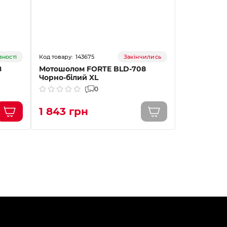
143675
14
вності
Закінчились
8
Мотошолом FORTE BLD-708
Мотошолом
Чорно-білий XL
Чорно-біли
0
1 843 грн
1 843 г