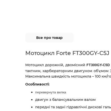
Все про товар
Мотоцикл Forte FT300GY-C5J
Мотоцикл дорожній, двомісний
FT300GY-C5D
тактним, карбюраторним двигуном об'ємом 300
Максимальна швидкість мотоцикла – 100 км/го
Особливості:
перевернута вилка
двигун з балансувальним валом
передні та задні гідравлічні дискові га