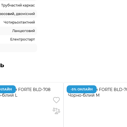
Трубчастий каркас
росовий
, двомісний
Чотирьохтактний
Ланцюговий
Електростарт
ь
ОНЛАЙН
-5% ОНЛАЙН