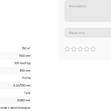
150 кг
1140 мм
100 км/год
810 мм
Forte
2.2л/100 км
1 рік
2080 мм
кові з вентиляцією