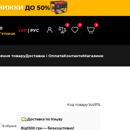
НИЖКИ
ДО 50%
0
0
0
00
УКР
РУС
П’ятниця
ення товару
Доставка і Оплата
Контакти
Магазини
Код товару:
144974
Доставка по Києву
В обране
Від
1500 грн — безкоштовно!