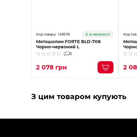
143678
Є в наявності
Мотошолом FORTE BLD-708
Мото
Чорно-червоний L
Чорно
0
2 078 грн
2 08
З цим товаром купують