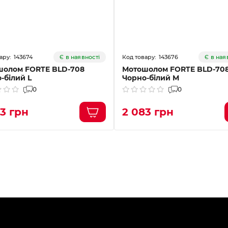
143674
143676
Є в наявності
Є в ная
шолом FORTE BLD-708
Мотошолом FORTE BLD-70
-білий L
Чорно-білий M
0
0
3 грн
2 083 грн