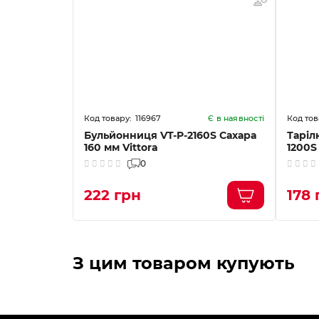
116967
Є в наявності
Бульйонниця VT-P-2160S Сахара
Таріл
160 мм Vittora
1200S
0
222 грн
178 
З цим товаром купують