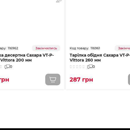
116962
116961
Закінчились
Закінч
ка десертна Сахара VT-P-
Тарілка обідня Сахара VT-P
 Vittora 200 мм
Vittora 260 мм
0
0
грн
287 грн