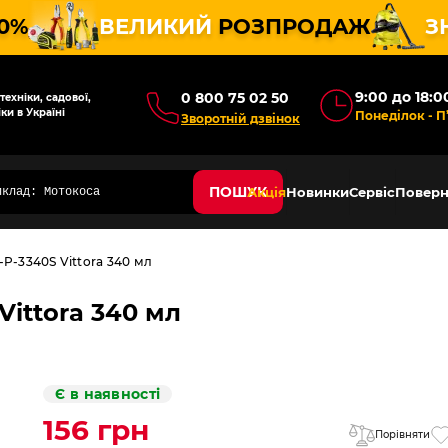
10%
ВЕЛИКИЙ
РОЗПРОДАЖ
З
9:00 до 18:0
0 800 75 02 50
ехніки, садової,
ки в Україні
Понеділок - П
Зворотній дзвінок
ПОШУК
Акція
Новинки
Сервіс
Поверн
P-3340S Vittora 340 мл
Vittora 340 мл
Є в наявності
156 грн
Порівняти