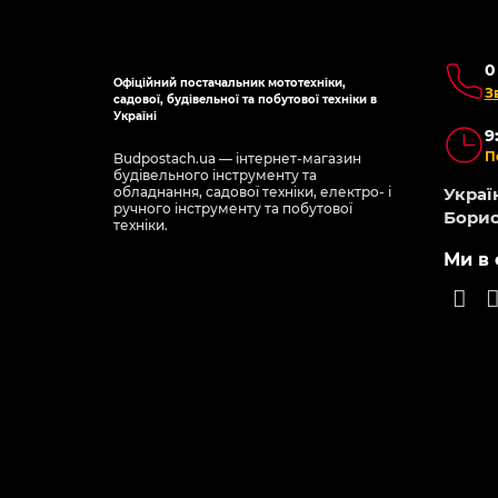
0
Офіційний постачальник мототехніки,
З
садової, будівельної та побутової техніки в
Україні
9
П
Budpostach.ua — інтернет-магазин
будівельного інструменту та
обладнання, садової техніки, електро- і
Україн
ручного інструменту та побутової
Борис
техніки.
Ми в 