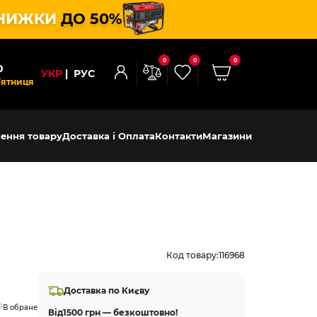
НИЖКИ
ДО 50%
0
0
0
0
УКР
РУС
’ятниця
ення товару
Доставка і Оплата
Контакти
Магазини
Код товару:
116968
Доставка по Києву
В обране
Від
1500 грн — безкоштовно!