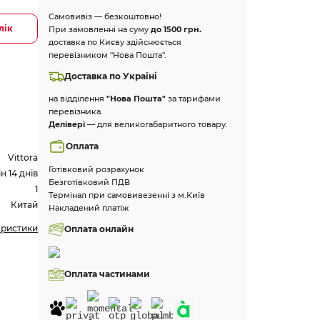
Самовивіз — безкоштовно!
лік
При замовленні на суму
до 1500 грн.
доставка по Києву здійснюється
перевізником "Нова Пошта".
Доставка по Україні
на відділення
"Нова Пошта"
за тарифами
перевізника.
Делівері
— для великогабаритного товару.
Оплата
Vittora
Готівковий розрахунок
 14 днів
Безготівковий ПДВ
1
Термінал при самовивезенні з м.Київ
Китай
Накладений платіж
еристики
Оплата онлайн
Оплата частинами