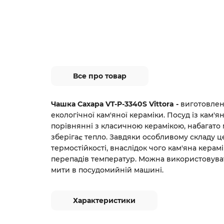
Все про товар
Чашка Сахара VT-P-3340S Vittora -
виготовлена
екологічної кам'яної кераміки. Посуд із кам'я
порівнянні з класичною керамікою, набагато
зберігає тепло. Завдяки особливому складу ц
термостійкості, внаслідок чого кам'яна керамі
перепадів температур. Можна використовуват
мити в посудомийній машині.
Характеристики