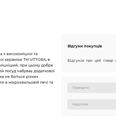
Відгуки покупців
 з високоміцної та
ної кераміки ТМ VITTORA, в
Відгуків про цей товар 
 міцніший, при цьому добре
ей посуд набуває додаткової
ка не боїться різких
и в мікрохвильовій печі та