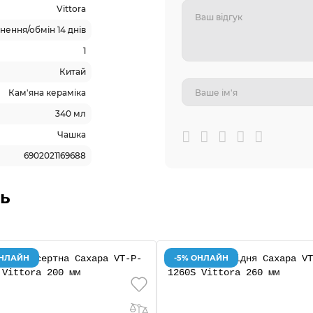
Vittora
ення/обмін 14 днів
1
Китай
Кам'яна кераміка
340 мл
Чашка
6902021169688
ь
ОНЛАЙН
-5% ОНЛАЙН