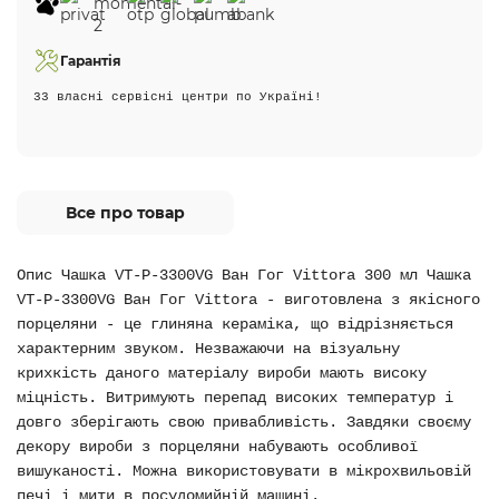
Гарантія
33 власні сервісні центри по Україні!
Все про товар
Опис Чашка VT-P-3300VG Ван Гог Vittora 300 мл Чашка
VT-P-3300VG Ван Гог Vittora - виготовлена з якісного
порцеляни - це глиняна кераміка, що відрізняється
характерним звуком. Незважаючи на візуальну
крихкість даного матеріалу вироби мають високу
міцність. Витримують перепад високих температур і
довго зберігають свою привабливість. Завдяки своєму
декору вироби з порцеляни набувають особливої
вишуканості. Можна використовувати в мікрохвильовій
печі і мити в посудомийній машині.