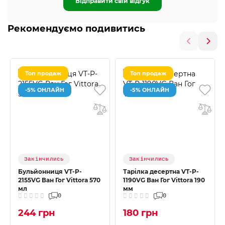
Відправити свій відгук
Рекомендуємо подивитись
Топ продаж
Топ продаж
-5% ОНЛАЙН
-5% ОНЛАЙН
Закінчились
Закінчились
Бульйонниця VT-P-
Тарілка десертна VT-P-
2155VG Ван Гог Vittora 570
1190VG Ван Гог Vittora 190
мл
мм
0
0
244 грн
180 грн