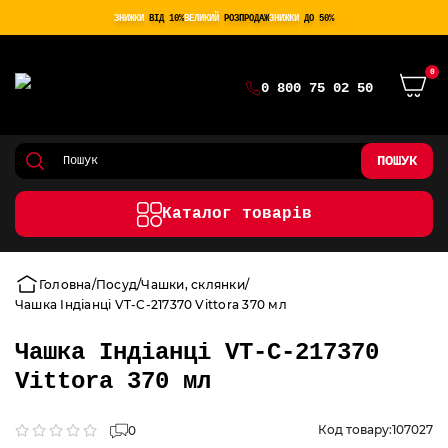
ЗНИЖКИ
ВІД 10%
ВЕЛИКИЙ
РОЗПРОДАЖ
ЗНИЖКИ
ДО 50%
0
0 800 75 02 50
ПОШУК
Каталог товарів
Головна
Посуд
Чашки, склянки
Чашка Індіанці VT-C-217370 Vittora 370 мл
Чашка Індіанці VT-C-217370
Vittora 370 мл
Код товару:
107027
0