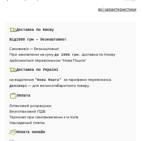
всі характеристики
Доставка по Києву
Від
1500 грн — безкоштовно!
Самовивіз — безкоштовно!
При замовленні на суму
доставка по Києву
до 1500 грн.
здійснюється перевізником "Нова Пошта".
Доставка по Україні
на відділення
за тарифами перевізника.
"Нова Пошта"
— для великогабаритного товару.
Делівері
Оплата
Готівковий розрахунок
Безготівковий ПДВ
Термінал при самовивезенні з м.Київ
Накладений платіж
Оплата онлайн