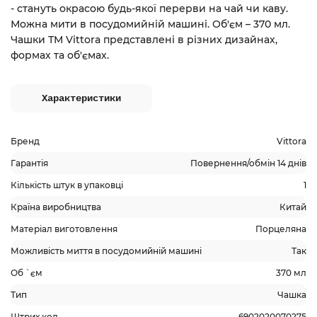
- стануть окрасою будь-якої перерви на чай чи каву.
Можна мити в посудомийній машині. Об'єм – 370 мл.
Чашки ТМ Vittora представлені в різних дизайнах,
формах та об'ємах.
Характеристики
Бренд
Vittora
Гарантія
Повернення/обмін 14 днів
Кількість штук в упаковці
1
Країна виробництва
Китай
Матеріал виготовлення
Порцеляна
Можливість миття в посудомийній машині
Так
Об `єм
370 мл
Тип
Чашка
Штрих код
6902020070275