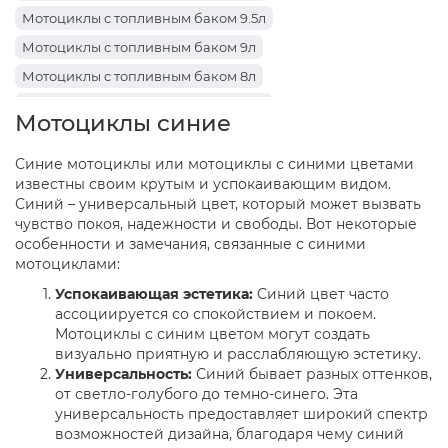
Мотоциклы с топливным баком 9.5л
Мотоциклы с топливным баком 9л
Мотоциклы с топливным баком 8л
Мотоциклы с топливным баком 6.3л
Мотоциклы синие
Мотоциклы с топливным баком 5.2л
Синие мотоциклы или мотоциклы с синими цветами
Мотоциклы с топливным баком 3л
известны своим крутым и успокаивающим видом.
Синий – универсальный цвет, который может вызвать
чувство покоя, надежности и свободы. Вот некоторые
особенности и замечания, связанные с синими
мотоциклами:
Успокаивающая эстетика:
Синий цвет часто
ассоциируется со спокойствием и покоем.
Мотоциклы с синим цветом могут создать
визуально приятную и расслабляющую эстетику.
Универсальность:
Синий бывает разных оттенков,
от светло-голубого до темно-синего. Эта
универсальность предоставляет широкий спектр
возможностей дизайна, благодаря чему синий