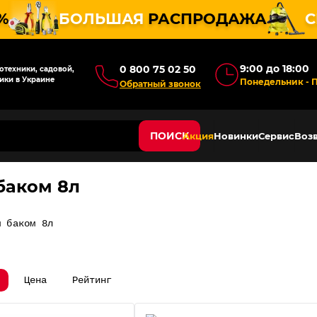
%
БОЛЬШАЯ
РАСПРОДАЖА
С
9:00 до 18:00
0 800 75 02 50
техники, садовой,
ики в Украине
Понедельник - 
Обратный звонок
ПОИСК
Акция
Новинки
Сервис
Возв
баком 8л
м баком 8л
Цена
Рейтинг