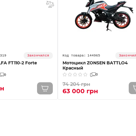
319
144965
Закончился
Закончи
FA FT110-2 Forte
Мотоцикл ZONSEN BATTLO4
Красный
0
0
74 204 грн
рн
63 000 грн