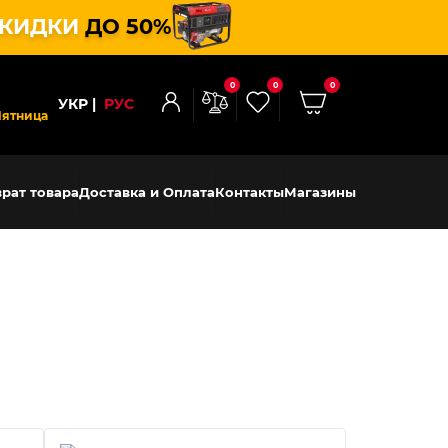
КИДКИ
ДО 50%
0
0
0
УКР
РУС
Пятница
рат товара
Доставка и Оплата
Контакты
Магазины