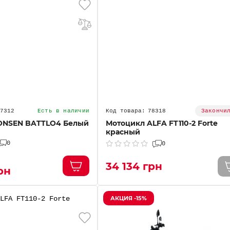
7312
78318
Есть в наличии
Закончи
ONSEN BATTLO4 Белый
Мотоцикл ALFA FT110-2 Forte
красный
0
0
34 134 грн
рн
АКЦИЯ -15%