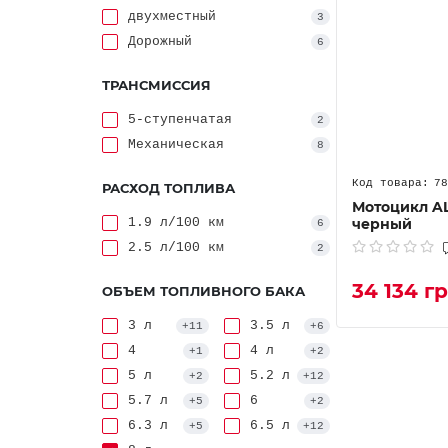
двухместный
3
Дорожный
6
ТРАНСМИССИЯ
5-ступенчатая
2
Механическая
8
78
РАСХОД ТОПЛИВА
Мотоцикл AL
1.9 л/100 км
черный
6
2.5 л/100 км
2
34 134 г
ОБЪЕМ ТОПЛИВНОГО БАКА
3 л
3.5 л
+11
+6
4
4 л
+1
+2
5 л
5.2 л
+2
+12
5.7 л
6
+5
+2
6.3 л
6.5 л
+5
+12