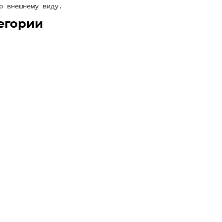
о внешнему виду.
егории
Мотоцикл ALFA FT125-LX Forte Серый
Мотоцикл дуже хороший просто вогонь ..
→
21.01.2026
Влад
Мотоцикл ALFA FT125-RX Forte синий
Раджу брати як перший мотоцикл для досвіду. Мотор дов
18.01.2026
Тимофій