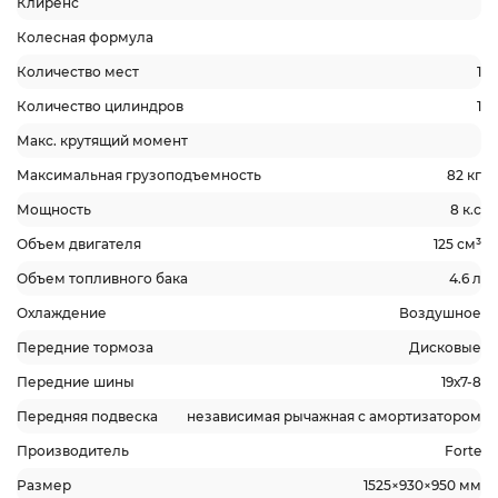
Клиренс
Колесная формула
Количество мест
1
Количество цилиндров
1
Макс. крутящий момент
Максимальная грузоподъемность
82 кг
Мощность
8 к.с
Объем двигателя
125 см³
Объем топливного бака
4.6 л
Охлаждение
Воздушное
Передние тормоза
Дисковые
Передние шины
19х7-8
Передняя подвеска
независимая рычажная с амортизатором
Производитель
Forte
Размер
1525×930×950 мм