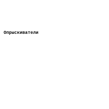
59 033 грн
Опрыскиватели
-5% ОНЛАЙН
Есть в наличии
Мотоопрыскиватель Forte 3W-650
0